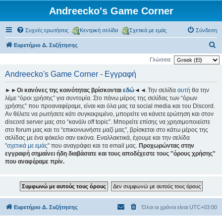
Andreecko's Game Corner
Συχνές ερωτήσεις
Κεντρική σελίδα
Σχετικά με εμάς
Σύνδεση
Α
Ευρετήριο Δ. Συζήτησης
ν
Γλώσσα:
α
Andreecko's Game Corner - Εγγραφή
ζ
►►Οι κανόνες της κοινότητας βρίσκονται
εδώ
◄◄.Την σελίδα
αυτή
θα την
ή
λέμε “όροι χρήσης” για συντομία. Στο πάνω μέρος της σελίδας των “όρων
τ
χρήσης” που προαναφέραμε, είναι και όλα μας τα social media και του Discord.
Αν θέλετε να ρωτήσετε κάτι συγκεκριμένο, μπορείτε να κάνετε ερώτηση και στον
η
discord server μας στο “κανάλι off topic”. Μπορείτε επίσης να χρησιμοποιείστε
σ
στο forum μας και το “επικοινωνήστε μαζί μας”, βρίσκεται στο κάτω μέρος της
σελίδας με ένα φάκελο σαν εικόνα. Εναλλακτικά, έχουμε και την σελίδα
η
"σχετικά με εμάς"
που αναγράφει και τα email μας.
Προχωρώντας στην
εγγραφή σημαίνει ήδη διαβάσατε και τους αποδέχεστε τους "όρους χρήσης"
που αναφέραμε πρίν.
Ευρετήριο Δ. Συζήτησης
Όλοι οι χρόνοι είναι
UTC+03:00