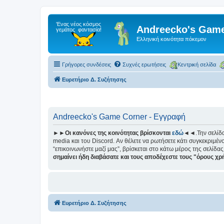
Andreecko's Game
Ελληνική κοινότητα πόκεμον
Γρήγορες συνδέσεις
Συχνές ερωτήσεις
Κεντρική σελίδα
Ευρετήριο Δ. Συζήτησης
Andreecko's Game Corner - Εγγραφή
►►Οι κανόνες της κοινότητας βρίσκονται
εδώ
◄◄.Την σελίδ
media και του Discord. Αν θέλετε να ρωτήσετε κάτι συγκεκριμένο
“επικοινωνήστε μαζί μας”, βρίσκεται στο κάτω μέρος της σελίδας
σημαίνει ήδη διαβάσατε και τους αποδέχεστε τους "όρους χ
Ευρετήριο Δ. Συζήτησης