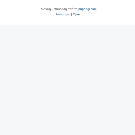
Ελληνική μετάφραση από το
phpbbgr.com
Απόρρητο
|
Όροι