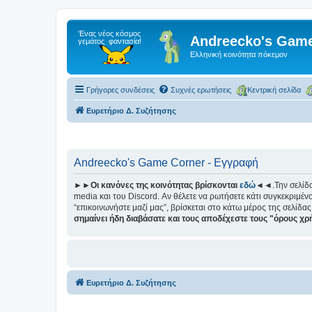
Andreecko's Game
Ελληνική κοινότητα πόκεμον
Γρήγορες συνδέσεις
Συχνές ερωτήσεις
Κεντρική σελίδα
Ευρετήριο Δ. Συζήτησης
Andreecko's Game Corner - Εγγραφή
►►Οι κανόνες της κοινότητας βρίσκονται
εδώ
◄◄.Την σελίδ
media και του Discord. Αν θέλετε να ρωτήσετε κάτι συγκεκριμένο
“επικοινωνήστε μαζί μας”, βρίσκεται στο κάτω μέρος της σελίδας
σημαίνει ήδη διαβάσατε και τους αποδέχεστε τους "όρους χ
Ευρετήριο Δ. Συζήτησης