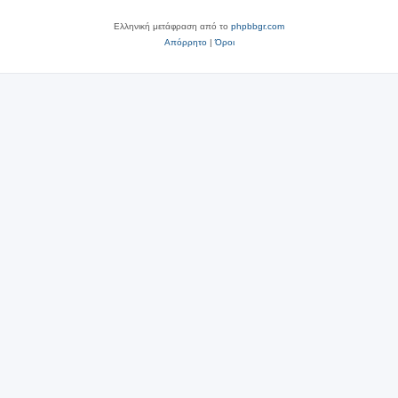
Ελληνική μετάφραση από το
phpbbgr.com
Απόρρητο
|
Όροι