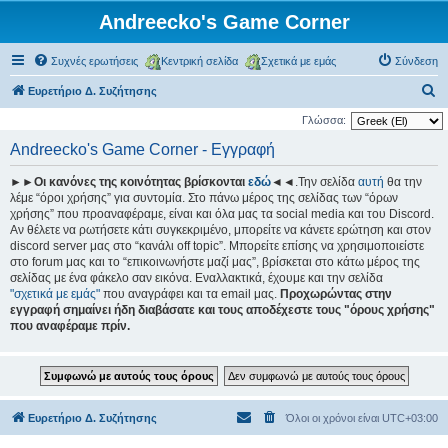
Andreecko's Game Corner
Συχνές ερωτήσεις
Κεντρική σελίδα
Σχετικά με εμάς
Σύνδεση
Α
Ευρετήριο Δ. Συζήτησης
ν
Γλώσσα:
α
Andreecko's Game Corner - Εγγραφή
ζ
►►Οι κανόνες της κοινότητας βρίσκονται
εδώ
◄◄.Την σελίδα
αυτή
θα την
ή
λέμε “όροι χρήσης” για συντομία. Στο πάνω μέρος της σελίδας των “όρων
τ
χρήσης” που προαναφέραμε, είναι και όλα μας τα social media και του Discord.
Αν θέλετε να ρωτήσετε κάτι συγκεκριμένο, μπορείτε να κάνετε ερώτηση και στον
η
discord server μας στο “κανάλι off topic”. Μπορείτε επίσης να χρησιμοποιείστε
σ
στο forum μας και το “επικοινωνήστε μαζί μας”, βρίσκεται στο κάτω μέρος της
σελίδας με ένα φάκελο σαν εικόνα. Εναλλακτικά, έχουμε και την σελίδα
η
"σχετικά με εμάς"
που αναγράφει και τα email μας.
Προχωρώντας στην
εγγραφή σημαίνει ήδη διαβάσατε και τους αποδέχεστε τους "όρους χρήσης"
που αναφέραμε πρίν.
Ευρετήριο Δ. Συζήτησης
Όλοι οι χρόνοι είναι
UTC+03:00