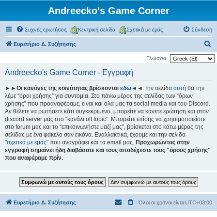
Andreecko's Game Corner
Συχνές ερωτήσεις
Κεντρική σελίδα
Σχετικά με εμάς
Σύνδεση
Α
Ευρετήριο Δ. Συζήτησης
ν
Γλώσσα:
α
Andreecko's Game Corner - Εγγραφή
ζ
►►Οι κανόνες της κοινότητας βρίσκονται
εδώ
◄◄.Την σελίδα
αυτή
θα την
ή
λέμε “όροι χρήσης” για συντομία. Στο πάνω μέρος της σελίδας των “όρων
τ
χρήσης” που προαναφέραμε, είναι και όλα μας τα social media και του Discord.
Αν θέλετε να ρωτήσετε κάτι συγκεκριμένο, μπορείτε να κάνετε ερώτηση και στον
η
discord server μας στο “κανάλι off topic”. Μπορείτε επίσης να χρησιμοποιείστε
σ
στο forum μας και το “επικοινωνήστε μαζί μας”, βρίσκεται στο κάτω μέρος της
σελίδας με ένα φάκελο σαν εικόνα. Εναλλακτικά, έχουμε και την σελίδα
η
"σχετικά με εμάς"
που αναγράφει και τα email μας.
Προχωρώντας στην
εγγραφή σημαίνει ήδη διαβάσατε και τους αποδέχεστε τους "όρους χρήσης"
που αναφέραμε πρίν.
Ευρετήριο Δ. Συζήτησης
Όλοι οι χρόνοι είναι
UTC+03:00