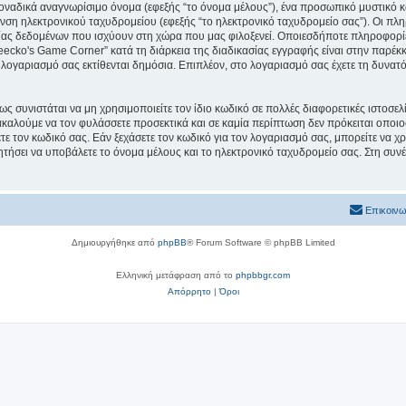
μοναδικά αναγνωρίσιμο όνομα (εφεξής “το όνομα μέλους”), ένα προσωπικό μυστικό κ
υνση ηλεκτρονικού ταχυδρομείου (εφεξής “το ηλεκτρονικό ταχυδρομείο σας”). Οι πλ
ς δεδομένων που ισχύουν στη χώρα που μας φιλοξενεί. Οποιεσδήποτε πληροφορίες
cko's Game Corner” κατά τη διάρκεια της διαδικασίας εγγραφής είναι στην παρέκκλι
 λογαριασμό σας εκτίθενται δημόσια. Επιπλέον, στο λογαριασμό σας έχετε τη δυνατό
ς συνιστάται να μη χρησιμοποιείτε τον ίδιο κωδικό σε πολλές διαφορετικές ιστοσελ
καλούμε να τον φυλάσσετε προσεκτικά και σε καμία περίπτωση δεν πρόκειται οποιο
ε τον κωδικό σας. Εάν ξεχάσετε τον κωδικό για τον λογαριασμό σας, μπορείτε να χ
ητήσει να υποβάλετε το όνομα μέλους και το ηλεκτρονικό ταχυδρομείο σας. Στη συνέ
Επικοινω
Δημιουργήθηκε από
phpBB
® Forum Software © phpBB Limited
Ελληνική μετάφραση από το
phpbbgr.com
Απόρρητο
|
Όροι