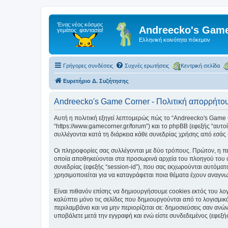
Andreecko's Game
Ελληνική κοινότητα πόκεμον
Γρήγορες συνδέσεις
Συχνές ερωτήσεις
Κεντρική σελίδα
Ευρετήριο Δ. Συζήτησης
Andreecko's Game Corner - Πολιτική απορρήτο
Αυτή η πολιτική εξηγεί λεπτομερώς πώς το “Andreecko's Game Cor
“https://www.gamecorner.gr/forum”) και το phpBB (εφεξής “αυ
συλλέγονται κατά τη διάρκεια κάθε συνεδρίας χρήσης από εσάς 
Οι πληροφορίες σας συλλέγονται με δύο τρόπους. Πρώτον, η περ
οποία αποθηκεύονται στα προσωρινά αρχεία του πλοηγού του υπ
συνεδρίας (εφεξής “session-id”), που σας εκχωρούνται αυτόματ
χρησιμοποιείται για να καταγράφεται ποια θέματα έχουν αναγνωσ
Είναι πιθανόν επίσης να δημιουργήσουμε cookies εκτός του λο
καλύπτει μόνο τις σελίδες που δημιουργούνται από το λογισμικ
περιλαμβάνει και να μην περιορίζεται σε: δημοσιεύσεις σαν αν
υποβάλετε μετά την εγγραφή και ενώ είστε συνδεδεμένος (εφεξής