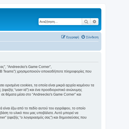
Αναζήτηση
Ειδική αναζήτηση
Εγγραφή
Σύνδεση
 μας”, “Andreecko's Game Corner”,
phpBB Teams”) χρησιμοποιούν οποιεσδήποτε πληροφορίες που
 ορισμένα cookies, τα οποία είναι μικρά αρχεία κειμένου τα
(εφεξής “user-id”) και ένα προσδιοριστικό ανώνυμης
ί σε θέματα μέσα στο “Andreecko's Game Corner” και
 είναι έξω από το πεδίο αυτού του εγγράφου, το οποίο
 βάση το υλικό που μας υποβάλετε. Αυτό μπορεί να
ner” (εφεξής “ο λογαριασμός σας”) και δημοσιεύσεις που