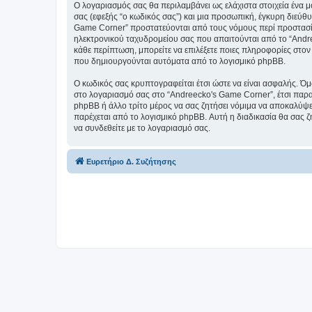
Ο λογαριασμός σας θα περιλαμβάνει ως ελάχιστα στοιχεία ένα 
σας (εφεξής “ο κωδικός σας”) και μια προσωπική, έγκυρη διεύθ
Game Corner” προστατεύονται από τους νόμους περί προστασία
ηλεκτρονικού ταχυδρομείου σας που απαιτούνται από το “Andree
κάθε περίπτωση, μπορείτε να επιλέξετε ποιες πληροφορίες στον
που δημιουργούνται αυτόματα από το λογισμικό phpBB.
Ο κωδικός σας κρυπτογραφείται έτσι ώστε να είναι ασφαλής. Όμω
στο λογαριασμό σας στο “Andreecko's Game Corner”, έτσι παρα
phpBB ή άλλο τρίτο μέρος να σας ζητήσει νόμιμα να αποκαλύψετ
παρέχεται από το λογισμικό phpBB. Αυτή η διαδικασία θα σας ζ
να συνδεθείτε με το λογαριασμό σας.
Ευρετήριο Δ. Συζήτησης