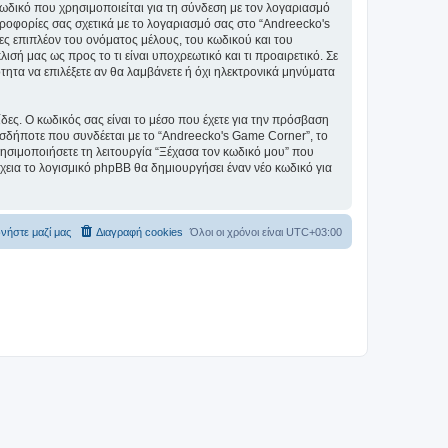
ωδικό που χρησιμοποιείται για τη σύνδεση με τον λογαριασμό
ηροφορίες σας σχετικά με το λογαριασμό σας στο “Andreecko's
 επιπλέον του ονόματος μέλους, του κωδικού και του
σή μας ως προς το τι είναι υποχρεωτικό και τι προαιρετικό. Σε
τητα να επιλέξετε αν θα λαμβάνετε ή όχι ηλεκτρονικά μηνύματα
ίδες. Ο κωδικός σας είναι το μέσο που έχετε για την πρόσβαση
σδήποτε που συνδέεται με το “Andreecko's Game Corner”, το
ρησιμοποιήσετε τη λειτουργία “Ξέχασα τον κωδικό μου” που
χεια το λογισμικό phpBB θα δημιουργήσει έναν νέο κωδικό για
νήστε μαζί μας
Διαγραφή cookies
Όλοι οι χρόνοι είναι
UTC+03:00