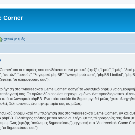
 Corner
Σχετικά με εμάς
υ
ner” και οι εταιρείες που συνδέονται στενά με αυτό (εφεξής “εμείς”, “εμάς”, “δικό
τοί”, “αυτών”, “αυτούς”, “λογισμικό phpBB”, “www.phpbb.com”, “phpBB Limited”, “
(εφεξής “οι πληροφορίες σας”).
ιήγηση στο “Andreecko's Game Corner” οδηγεί το λογισμικό phpBB να δημιουργήσει
ολογιστή σας. Τα πρώτα δύο cookies περιέχουν μόνον ένα προσδιοριστικό μέλους 
α από το λογισμικό phpBB. Ένα τρίτο cookie θα δημιουργηθεί μόλις έχετε πλοηγηθε
θεί, βελτιώνοντας έτσι την εμπειρία σας ως μέλος.
γισμικού phpBB κατά την πλοήγησή σας στο “Andreecko's Game Corner”, αν και αυτά
ό phpBB. Ο δεύτερος τρόπος με τον οποίο συλλέγουμε τις πληροφορίες σας είναι με
ώνυμο μέλος (εφεξής “ανώνυμες δημοσιεύσεις”), εγγραφή στο “Andreecko's Game Cor
 “οι δημοσιεύσεις σας”).