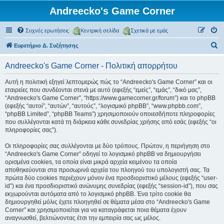
Andreecko's Game Corner
Συχνές ερωτήσεις
Κεντρική σελίδα
Σχετικά με εμάς
Α
Ευρετήριο Δ. Συζήτησης
ν
Andreecko's Game Corner - Πολιτική απορρήτου
α
ζ
Αυτή η πολιτική εξηγεί λεπτομερώς πώς το “Andreecko's Game Corner” και οι
εταιρείες που συνδέονται στενά με αυτό (εφεξής “εμείς”, “εμάς”, “δικό μας”,
ή
“Andreecko's Game Corner”, “https://www.gamecorner.gr/forum”) και το phpBB
τ
(εφεξής “αυτοί”, “αυτών”, “αυτούς”, “λογισμικό phpBB”, “www.phpbb.com”,
“phpBB Limited”, “phpBB Teams”) χρησιμοποιούν οποιεσδήποτε πληροφορίες
η
που συλλέγονται κατά τη διάρκεια κάθε συνεδρίας χρήσης από εσάς (εφεξής “οι
σ
πληροφορίες σας”).
η
Οι πληροφορίες σας συλλέγονται με δύο τρόπους. Πρώτον, η περιήγηση στο
“Andreecko's Game Corner” οδηγεί το λογισμικό phpBB να δημιουργήσει
ορισμένα cookies, τα οποία είναι μικρά αρχεία κειμένου τα οποία
αποθηκεύονται στα προσωρινά αρχεία του πλοηγού του υπολογιστή σας. Τα
πρώτα δύο cookies περιέχουν μόνον ένα προσδιοριστικό μέλους (εφεξής “user-
id”) και ένα προσδιοριστικό ανώνυμης συνεδρίας (εφεξής “session-id”), που σας
εκχωρούνται αυτόματα από το λογισμικό phpBB. Ένα τρίτο cookie θα
δημιουργηθεί μόλις έχετε πλοηγηθεί σε θέματα μέσα στο “Andreecko's Game
Corner” και χρησιμοποιείται για να καταγράφεται ποια θέματα έχουν
αναγνωσθεί, βελτιώνοντας έτσι την εμπειρία σας ως μέλος.