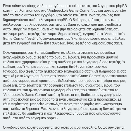
Είναι πιθανόν επίσης να δημιουργήσουμε cookies εκτός του λογισμικού phpBB
κατά την πλοήγησή σας στο “Andreecko's Game Corner”, αν και αυτά είναι έξω
από το πεδίο αυτού του εγγράφου, το οποίο καλύπτει μόνο τις σελίδες που
δημιουργούνται από το λογισμικό phpBB. Ο δεύτερος τρόπος με τον οποίο
συλλέγουμε τις πληροφορίες σας είναι με βάση το υλικό που μας υποβάλετε.
Αυτό μπορεί να περιλαμβάνει και να μην περιορίζεται σε: δημοσιεύσεις σαν
ανώνυμο μέλος (εφεξής “ανώνυμες δημοσιεύσεις”), εγγραφή στο “Andreecko's
Game Corner” (εφεξής “ο λογαριασμός σας”) και δημοσιεύσεις που υποβάλετε
μετά την εγγραφή και ενώ είστε συνδεδεμένος (εφεξής “οι δημοσιεύσεις σας”).
Ο λογαριασμός σας θα περιλαμβάνει ως ελάχιστα στοιχεία ένα μοναδικά
αναγνωρίσιμο όνομα (εφεξής “το όνομα μέλους”), ένα προσωπικό μυστικό
κωδικό που χρησιμοποιείται για τη σύνδεση με τον λογαριασμό σας (εφεξής “ο
κωδικός σας”) και μια προσωπική, έγκυρη διεύθυνση ηλεκτρονικού
ταχυδρομείου (εφεξής “το ηλεκτρονικό ταχυδρομείο σας”). Οι πληροφορίες σας
σχετικά με το λογαριασμό σας στο “Andreecko's Game Corner” προστατεύονται
από τους νόμους περί προστασίας δεδομένων που ισχύουν στη χώρα που μας
φιλοξενεί. Οποιεσδήποτε πληροφορίες επιπλέον του ονόματος μέλους, του
κωδικού και του ηλεκτρονικού ταχυδρομείου σας που απαιτούνται από το
“Andreecko's Game Corner” κατά τη διάρκεια της διαδικασίας εγγραφής είναι
στην παρέκκλισή μας ως προς το τι είναι υποχρεωτικό και τι προαιρετικό. Σε
κάθε περίπτωση, μπορείτε να επιλέξετε ποιες πληροφορίες στον λογαριασμό
σας εκτίθενται δημόσια. Επιπλέον, στο λογαριασμό σας έχετε τη δυνατότητα να
επιλέξετε αν θα λαμβάνετε ή όχι ηλεκτρονικά μηνύματα που δημιουργούνται
αυτόματα από το λογισμικό phpBB.
Ο κωδικός σας κρυπτογραφείται έτσι ώστε να είναι ασφαλής. Όμως συνιστάται