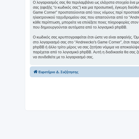
Ο λογαριασμός σας θα περιλαμβάνει ως ελάχιστα στοιχεία ένα 
σας (εφεξής “ο κωδικός σας”) και μια προσωπική, έγκυρη διεύθ
Game Corner” προστατεύονται από τους νόμους περί προστασία
ηλεκτρονικού ταχυδρομείου σας που απαιτούνται από το “Andree
κάθε περίπτωση, μπορείτε να επιλέξετε ποιες πληροφορίες στον
που δημιουργούνται αυτόματα από το λογισμικό phpBB.
Ο κωδικός σας κρυπτογραφείται έτσι ώστε να είναι ασφαλής. Όμω
στο λογαριασμό σας στο “Andreecko's Game Corner”, έτσι παρα
phpBB ή άλλο τρίτο μέρος να σας ζητήσει νόμιμα να αποκαλύψετ
παρέχεται από το λογισμικό phpBB. Αυτή η διαδικασία θα σας ζ
να συνδεθείτε με το λογαριασμό σας.
Ευρετήριο Δ. Συζήτησης