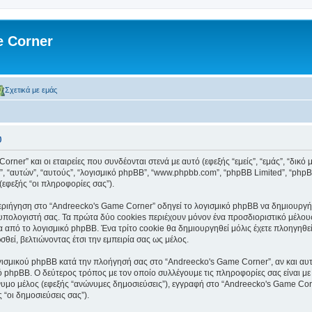
 Corner
Σχετικά με εμάς
υ
ner” και οι εταιρείες που συνδέονται στενά με αυτό (εφεξής “εμείς”, “εμάς”, “δικό
τοί”, “αυτών”, “αυτούς”, “λογισμικό phpBB”, “www.phpbb.com”, “phpBB Limited”, “
(εφεξής “οι πληροφορίες σας”).
ιήγηση στο “Andreecko's Game Corner” οδηγεί το λογισμικό phpBB να δημιουργήσει
ολογιστή σας. Τα πρώτα δύο cookies περιέχουν μόνον ένα προσδιοριστικό μέλους 
α από το λογισμικό phpBB. Ένα τρίτο cookie θα δημιουργηθεί μόλις έχετε πλοηγηθε
θεί, βελτιώνοντας έτσι την εμπειρία σας ως μέλος.
γισμικού phpBB κατά την πλοήγησή σας στο “Andreecko's Game Corner”, αν και αυτά
ό phpBB. Ο δεύτερος τρόπος με τον οποίο συλλέγουμε τις πληροφορίες σας είναι με
ώνυμο μέλος (εφεξής “ανώνυμες δημοσιεύσεις”), εγγραφή στο “Andreecko's Game Cor
 “οι δημοσιεύσεις σας”).