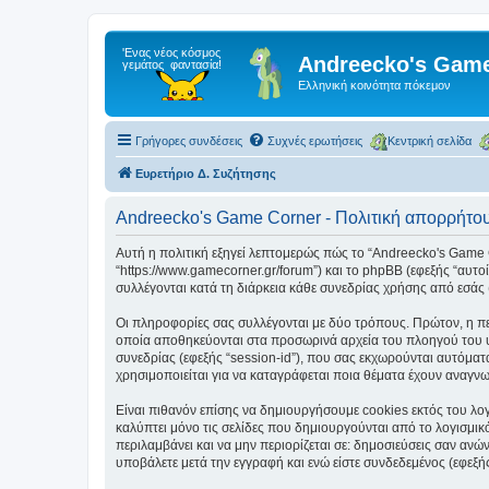
Andreecko's Game
Ελληνική κοινότητα πόκεμον
Γρήγορες συνδέσεις
Συχνές ερωτήσεις
Κεντρική σελίδα
Ευρετήριο Δ. Συζήτησης
Andreecko's Game Corner - Πολιτική απορρήτο
Αυτή η πολιτική εξηγεί λεπτομερώς πώς το “Andreecko's Game Cor
“https://www.gamecorner.gr/forum”) και το phpBB (εφεξής “αυ
συλλέγονται κατά τη διάρκεια κάθε συνεδρίας χρήσης από εσάς 
Οι πληροφορίες σας συλλέγονται με δύο τρόπους. Πρώτον, η περ
οποία αποθηκεύονται στα προσωρινά αρχεία του πλοηγού του υπ
συνεδρίας (εφεξής “session-id”), που σας εκχωρούνται αυτόματ
χρησιμοποιείται για να καταγράφεται ποια θέματα έχουν αναγνωσ
Είναι πιθανόν επίσης να δημιουργήσουμε cookies εκτός του λο
καλύπτει μόνο τις σελίδες που δημιουργούνται από το λογισμικ
περιλαμβάνει και να μην περιορίζεται σε: δημοσιεύσεις σαν αν
υποβάλετε μετά την εγγραφή και ενώ είστε συνδεδεμένος (εφεξής