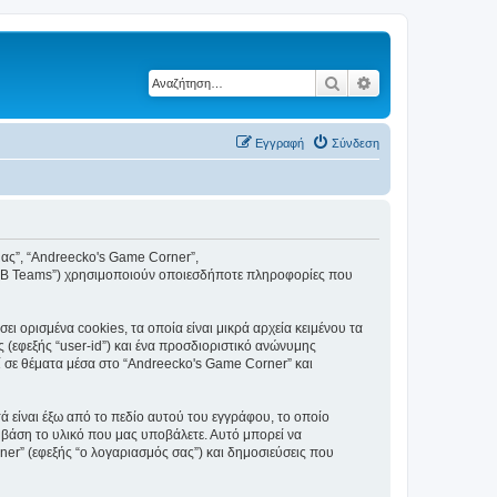
Αναζήτηση
Ειδική αναζήτηση
Εγγραφή
Σύνδεση
 μας”, “Andreecko's Game Corner”,
phpBB Teams”) χρησιμοποιούν οποιεσδήποτε πληροφορίες που
 ορισμένα cookies, τα οποία είναι μικρά αρχεία κειμένου τα
(εφεξής “user-id”) και ένα προσδιοριστικό ανώνυμης
ί σε θέματα μέσα στο “Andreecko's Game Corner” και
 είναι έξω από το πεδίο αυτού του εγγράφου, το οποίο
 βάση το υλικό που μας υποβάλετε. Αυτό μπορεί να
ner” (εφεξής “ο λογαριασμός σας”) και δημοσιεύσεις που