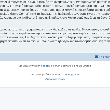
μοναδικά αναγνωρίσιμο όνομα (εφεξής “το όνομα μέλους”), ένα προσωπικό μυστικό κ
υνση ηλεκτρονικού ταχυδρομείου (εφεξής “το ηλεκτρονικό ταχυδρομείο σας”). Οι πλ
ς δεδομένων που ισχύουν στη χώρα που μας φιλοξενεί. Οποιεσδήποτε πληροφορίες
cko's Game Corner” κατά τη διάρκεια της διαδικασίας εγγραφής είναι στην παρέκκλι
 λογαριασμό σας εκτίθενται δημόσια. Επιπλέον, στο λογαριασμό σας έχετε τη δυνατό
ς συνιστάται να μη χρησιμοποιείτε τον ίδιο κωδικό σε πολλές διαφορετικές ιστοσελ
καλούμε να τον φυλάσσετε προσεκτικά και σε καμία περίπτωση δεν πρόκειται οποιο
ε τον κωδικό σας. Εάν ξεχάσετε τον κωδικό για τον λογαριασμό σας, μπορείτε να χ
ητήσει να υποβάλετε το όνομα μέλους και το ηλεκτρονικό ταχυδρομείο σας. Στη συνέ
Επικοινω
Δημιουργήθηκε από
phpBB
® Forum Software © phpBB Limited
Ελληνική μετάφραση από το
phpbbgr.com
Απόρρητο
|
Όροι