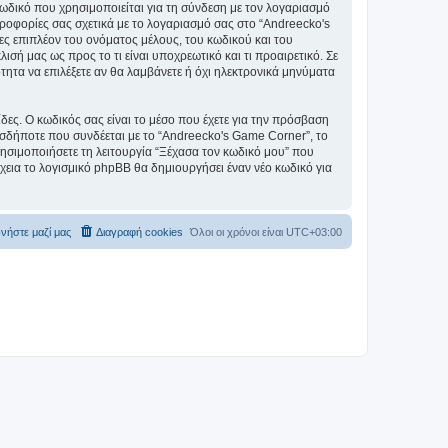
ωδικό που χρησιμοποιείται για τη σύνδεση με τον λογαριασμό
ηροφορίες σας σχετικά με το λογαριασμό σας στο “Andreecko's
 επιπλέον του ονόματος μέλους, του κωδικού και του
σή μας ως προς το τι είναι υποχρεωτικό και τι προαιρετικό. Σε
τητα να επιλέξετε αν θα λαμβάνετε ή όχι ηλεκτρονικά μηνύματα
ίδες. Ο κωδικός σας είναι το μέσο που έχετε για την πρόσβαση
σδήποτε που συνδέεται με το “Andreecko's Game Corner”, το
ρησιμοποιήσετε τη λειτουργία “Ξέχασα τον κωδικό μου” που
χεια το λογισμικό phpBB θα δημιουργήσει έναν νέο κωδικό για
νήστε μαζί μας
Διαγραφή cookies
Όλοι οι χρόνοι είναι
UTC+03:00