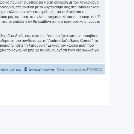
ωδικό που χρησιμοποιείται για τη σύνδεση με τον λογαριασμό
ηροφορίες σας σχετικά με το λογαριασμό σας στο “Andreecko's
 επιπλέον του ονόματος μέλους, του κωδικού και του
σή μας ως προς το τι είναι υποχρεωτικό και τι προαιρετικό. Σε
τητα να επιλέξετε αν θα λαμβάνετε ή όχι ηλεκτρονικά μηνύματα
ίδες. Ο κωδικός σας είναι το μέσο που έχετε για την πρόσβαση
σδήποτε που συνδέεται με το “Andreecko's Game Corner”, το
ρησιμοποιήσετε τη λειτουργία “Ξέχασα τον κωδικό μου” που
χεια το λογισμικό phpBB θα δημιουργήσει έναν νέο κωδικό για
νήστε μαζί μας
Διαγραφή cookies
Όλοι οι χρόνοι είναι
UTC+03:00