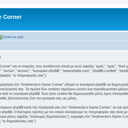
 Corner
Σχετικά με εμάς
υ
ner” και οι εταιρείες που συνδέονται στενά με αυτό (εφεξής “εμείς”, “εμάς”, “δικό
τοί”, “αυτών”, “αυτούς”, “λογισμικό phpBB”, “www.phpbb.com”, “phpBB Limited”, “
(εφεξής “οι πληροφορίες σας”).
ιήγηση στο “Andreecko's Game Corner” οδηγεί το λογισμικό phpBB να δημιουργήσει
ολογιστή σας. Τα πρώτα δύο cookies περιέχουν μόνον ένα προσδιοριστικό μέλους 
α από το λογισμικό phpBB. Ένα τρίτο cookie θα δημιουργηθεί μόλις έχετε πλοηγηθε
θεί, βελτιώνοντας έτσι την εμπειρία σας ως μέλος.
γισμικού phpBB κατά την πλοήγησή σας στο “Andreecko's Game Corner”, αν και αυτά
ό phpBB. Ο δεύτερος τρόπος με τον οποίο συλλέγουμε τις πληροφορίες σας είναι με
ώνυμο μέλος (εφεξής “ανώνυμες δημοσιεύσεις”), εγγραφή στο “Andreecko's Game Cor
 “οι δημοσιεύσεις σας”).