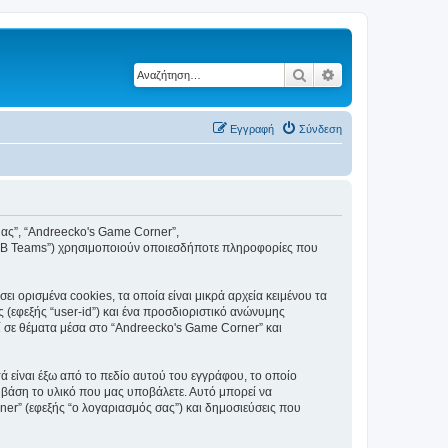
Αναζήτηση
Ειδική αναζήτηση
Εγγραφή
Σύνδεση
 μας”, “Andreecko's Game Corner”,
phpBB Teams”) χρησιμοποιούν οποιεσδήποτε πληροφορίες που
 ορισμένα cookies, τα οποία είναι μικρά αρχεία κειμένου τα
(εφεξής “user-id”) και ένα προσδιοριστικό ανώνυμης
ί σε θέματα μέσα στο “Andreecko's Game Corner” και
 είναι έξω από το πεδίο αυτού του εγγράφου, το οποίο
 βάση το υλικό που μας υποβάλετε. Αυτό μπορεί να
ner” (εφεξής “ο λογαριασμός σας”) και δημοσιεύσεις που