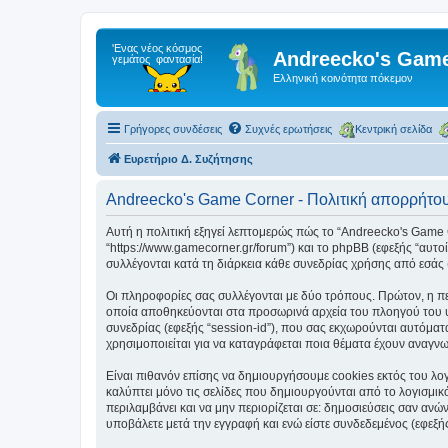
Andreecko's Game
Ελληνική κοινότητα πόκεμον
Γρήγορες συνδέσεις
Συχνές ερωτήσεις
Κεντρική σελίδα
Ευρετήριο Δ. Συζήτησης
Andreecko's Game Corner - Πολιτική απορρήτο
Αυτή η πολιτική εξηγεί λεπτομερώς πώς το “Andreecko's Game Cor
“https://www.gamecorner.gr/forum”) και το phpBB (εφεξής “αυ
συλλέγονται κατά τη διάρκεια κάθε συνεδρίας χρήσης από εσάς 
Οι πληροφορίες σας συλλέγονται με δύο τρόπους. Πρώτον, η περ
οποία αποθηκεύονται στα προσωρινά αρχεία του πλοηγού του υπ
συνεδρίας (εφεξής “session-id”), που σας εκχωρούνται αυτόματ
χρησιμοποιείται για να καταγράφεται ποια θέματα έχουν αναγνωσ
Είναι πιθανόν επίσης να δημιουργήσουμε cookies εκτός του λο
καλύπτει μόνο τις σελίδες που δημιουργούνται από το λογισμικ
περιλαμβάνει και να μην περιορίζεται σε: δημοσιεύσεις σαν αν
υποβάλετε μετά την εγγραφή και ενώ είστε συνδεδεμένος (εφεξής