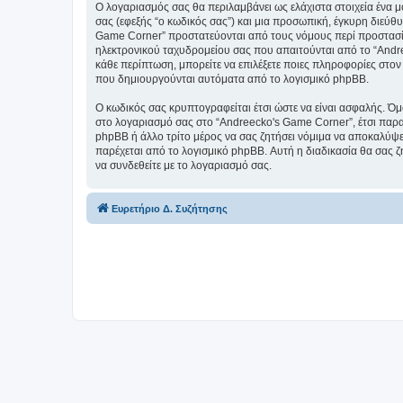
Ο λογαριασμός σας θα περιλαμβάνει ως ελάχιστα στοιχεία ένα 
σας (εφεξής “ο κωδικός σας”) και μια προσωπική, έγκυρη διεύθ
Game Corner” προστατεύονται από τους νόμους περί προστασία
ηλεκτρονικού ταχυδρομείου σας που απαιτούνται από το “Andree
κάθε περίπτωση, μπορείτε να επιλέξετε ποιες πληροφορίες στον
που δημιουργούνται αυτόματα από το λογισμικό phpBB.
Ο κωδικός σας κρυπτογραφείται έτσι ώστε να είναι ασφαλής. Όμω
στο λογαριασμό σας στο “Andreecko's Game Corner”, έτσι παρα
phpBB ή άλλο τρίτο μέρος να σας ζητήσει νόμιμα να αποκαλύψετ
παρέχεται από το λογισμικό phpBB. Αυτή η διαδικασία θα σας ζ
να συνδεθείτε με το λογαριασμό σας.
Ευρετήριο Δ. Συζήτησης