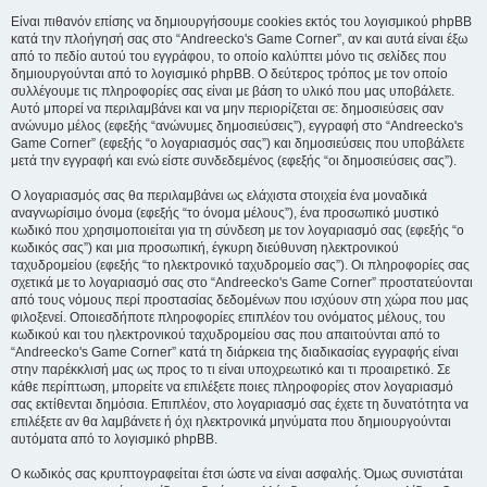
Είναι πιθανόν επίσης να δημιουργήσουμε cookies εκτός του λογισμικού phpBB
κατά την πλοήγησή σας στο “Andreecko's Game Corner”, αν και αυτά είναι έξω
από το πεδίο αυτού του εγγράφου, το οποίο καλύπτει μόνο τις σελίδες που
δημιουργούνται από το λογισμικό phpBB. Ο δεύτερος τρόπος με τον οποίο
συλλέγουμε τις πληροφορίες σας είναι με βάση το υλικό που μας υποβάλετε.
Αυτό μπορεί να περιλαμβάνει και να μην περιορίζεται σε: δημοσιεύσεις σαν
ανώνυμο μέλος (εφεξής “ανώνυμες δημοσιεύσεις”), εγγραφή στο “Andreecko's
Game Corner” (εφεξής “ο λογαριασμός σας”) και δημοσιεύσεις που υποβάλετε
μετά την εγγραφή και ενώ είστε συνδεδεμένος (εφεξής “οι δημοσιεύσεις σας”).
Ο λογαριασμός σας θα περιλαμβάνει ως ελάχιστα στοιχεία ένα μοναδικά
αναγνωρίσιμο όνομα (εφεξής “το όνομα μέλους”), ένα προσωπικό μυστικό
κωδικό που χρησιμοποιείται για τη σύνδεση με τον λογαριασμό σας (εφεξής “ο
κωδικός σας”) και μια προσωπική, έγκυρη διεύθυνση ηλεκτρονικού
ταχυδρομείου (εφεξής “το ηλεκτρονικό ταχυδρομείο σας”). Οι πληροφορίες σας
σχετικά με το λογαριασμό σας στο “Andreecko's Game Corner” προστατεύονται
από τους νόμους περί προστασίας δεδομένων που ισχύουν στη χώρα που μας
φιλοξενεί. Οποιεσδήποτε πληροφορίες επιπλέον του ονόματος μέλους, του
κωδικού και του ηλεκτρονικού ταχυδρομείου σας που απαιτούνται από το
“Andreecko's Game Corner” κατά τη διάρκεια της διαδικασίας εγγραφής είναι
στην παρέκκλισή μας ως προς το τι είναι υποχρεωτικό και τι προαιρετικό. Σε
κάθε περίπτωση, μπορείτε να επιλέξετε ποιες πληροφορίες στον λογαριασμό
σας εκτίθενται δημόσια. Επιπλέον, στο λογαριασμό σας έχετε τη δυνατότητα να
επιλέξετε αν θα λαμβάνετε ή όχι ηλεκτρονικά μηνύματα που δημιουργούνται
αυτόματα από το λογισμικό phpBB.
Ο κωδικός σας κρυπτογραφείται έτσι ώστε να είναι ασφαλής. Όμως συνιστάται