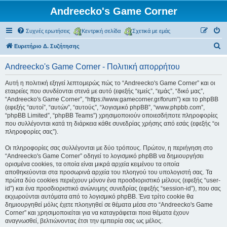
Andreecko's Game Corner
Συχνές ερωτήσεις
Κεντρική σελίδα
Σχετικά με εμάς
Α
Ευρετήριο Δ. Συζήτησης
ν
Andreecko's Game Corner - Πολιτική απορρήτου
α
ζ
Αυτή η πολιτική εξηγεί λεπτομερώς πώς το “Andreecko's Game Corner” και οι
εταιρείες που συνδέονται στενά με αυτό (εφεξής “εμείς”, “εμάς”, “δικό μας”,
ή
“Andreecko's Game Corner”, “https://www.gamecorner.gr/forum”) και το phpBB
τ
(εφεξής “αυτοί”, “αυτών”, “αυτούς”, “λογισμικό phpBB”, “www.phpbb.com”,
“phpBB Limited”, “phpBB Teams”) χρησιμοποιούν οποιεσδήποτε πληροφορίες
η
που συλλέγονται κατά τη διάρκεια κάθε συνεδρίας χρήσης από εσάς (εφεξής “οι
σ
πληροφορίες σας”).
η
Οι πληροφορίες σας συλλέγονται με δύο τρόπους. Πρώτον, η περιήγηση στο
“Andreecko's Game Corner” οδηγεί το λογισμικό phpBB να δημιουργήσει
ορισμένα cookies, τα οποία είναι μικρά αρχεία κειμένου τα οποία
αποθηκεύονται στα προσωρινά αρχεία του πλοηγού του υπολογιστή σας. Τα
πρώτα δύο cookies περιέχουν μόνον ένα προσδιοριστικό μέλους (εφεξής “user-
id”) και ένα προσδιοριστικό ανώνυμης συνεδρίας (εφεξής “session-id”), που σας
εκχωρούνται αυτόματα από το λογισμικό phpBB. Ένα τρίτο cookie θα
δημιουργηθεί μόλις έχετε πλοηγηθεί σε θέματα μέσα στο “Andreecko's Game
Corner” και χρησιμοποιείται για να καταγράφεται ποια θέματα έχουν
αναγνωσθεί, βελτιώνοντας έτσι την εμπειρία σας ως μέλος.