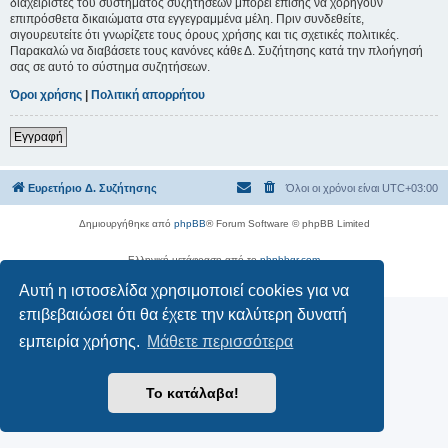
διαχειριστές του συστήματος συζητήσεων μπορεί επίσης να χορηγούν
επιπρόσθετα δικαιώματα στα εγγεγραμμένα μέλη. Πριν συνδεθείτε,
σιγουρευτείτε ότι γνωρίζετε τους όρους χρήσης και τις σχετικές πολιτικές.
Παρακαλώ να διαβάσετε τους κανόνες κάθε Δ. Συζήτησης κατά την πλοήγησή
σας σε αυτό το σύστημα συζητήσεων.
Όροι χρήσης
|
Πολιτική απορρήτου
Εγγραφή
Ευρετήριο Δ. Συζήτησης
Όλοι οι χρόνοι είναι
UTC+03:00
Δημιουργήθηκε από
phpBB
® Forum Software © phpBB Limited
Ελληνική μετάφραση από το
phpbbgr.com
Απόρρητο
|
Όροι
Αυτή η ιστοσελίδα χρησιμοποιεί cookies για να
επιβεβαιώσει ότι θα έχετε την καλύτερη δυνατή
εμπειρία χρήσης.
Μάθετε περισσότερα
Το κατάλαβα!