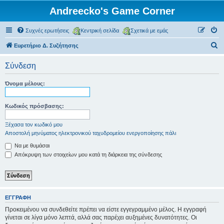
Andreecko's Game Corner
Συχνές ερωτήσεις
Κεντρική σελίδα
Σχετικά με εμάς
Α
Ευρετήριο Δ. Συζήτησης
ν
Σύνδεση
α
ζ
Όνομα μέλους:
ή
τ
Κωδικός πρόσβασης:
η
Ξέχασα τον κωδικό μου
σ
Αποστολή μηνύματος ηλεκτρονικού ταχυδρομείου ενεργοποίησης πάλι
η
Να με θυμάσαι
Απόκρυψη των στοιχείων μου κατά τη διάρκεια της σύνδεσης
ΕΓΓΡΑΦΉ
Προκειμένου να συνδεθείτε πρέπει να είστε εγγεγραμμένο μέλος. Η εγγραφή
γίνεται σε λίγα μόνο λεπτά, αλλά σας παρέχει αυξημένες δυνατότητες. Οι