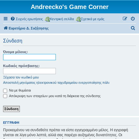
Andreecko's Game Corner
Συχνές ερωτήσεις
Κεντρική σελίδα
Σχετικά με εμάς
Α
Ευρετήριο Δ. Συζήτησης
ν
Σύνδεση
α
ζ
Όνομα μέλους:
ή
τ
Κωδικός πρόσβασης:
η
Ξέχασα τον κωδικό μου
σ
Αποστολή μηνύματος ηλεκτρονικού ταχυδρομείου ενεργοποίησης πάλι
η
Να με θυμάσαι
Απόκρυψη των στοιχείων μου κατά τη διάρκεια της σύνδεσης
ΕΓΓΡΑΦΉ
Προκειμένου να συνδεθείτε πρέπει να είστε εγγεγραμμένο μέλος. Η εγγραφή
γίνεται σε λίγα μόνο λεπτά, αλλά σας παρέχει αυξημένες δυνατότητες. Οι