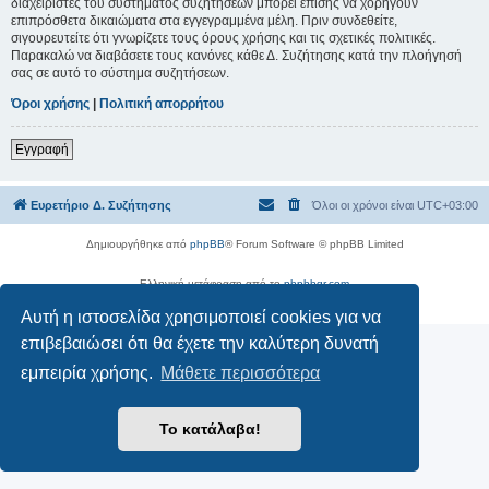
διαχειριστές του συστήματος συζητήσεων μπορεί επίσης να χορηγούν
επιπρόσθετα δικαιώματα στα εγγεγραμμένα μέλη. Πριν συνδεθείτε,
σιγουρευτείτε ότι γνωρίζετε τους όρους χρήσης και τις σχετικές πολιτικές.
Παρακαλώ να διαβάσετε τους κανόνες κάθε Δ. Συζήτησης κατά την πλοήγησή
σας σε αυτό το σύστημα συζητήσεων.
Όροι χρήσης
|
Πολιτική απορρήτου
Εγγραφή
Ευρετήριο Δ. Συζήτησης
Όλοι οι χρόνοι είναι
UTC+03:00
Δημιουργήθηκε από
phpBB
® Forum Software © phpBB Limited
Ελληνική μετάφραση από το
phpbbgr.com
Απόρρητο
|
Όροι
Αυτή η ιστοσελίδα χρησιμοποιεί cookies για να
επιβεβαιώσει ότι θα έχετε την καλύτερη δυνατή
εμπειρία χρήσης.
Μάθετε περισσότερα
Το κατάλαβα!