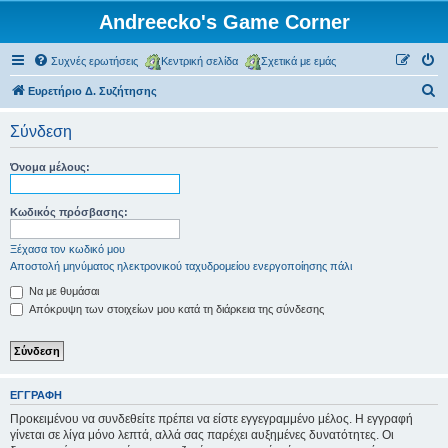
Andreecko's Game Corner
Συχνές ερωτήσεις
Κεντρική σελίδα
Σχετικά με εμάς
Α
Ευρετήριο Δ. Συζήτησης
ν
Σύνδεση
α
ζ
Όνομα μέλους:
ή
τ
Κωδικός πρόσβασης:
η
Ξέχασα τον κωδικό μου
σ
Αποστολή μηνύματος ηλεκτρονικού ταχυδρομείου ενεργοποίησης πάλι
η
Να με θυμάσαι
Απόκρυψη των στοιχείων μου κατά τη διάρκεια της σύνδεσης
ΕΓΓΡΑΦΉ
Προκειμένου να συνδεθείτε πρέπει να είστε εγγεγραμμένο μέλος. Η εγγραφή
γίνεται σε λίγα μόνο λεπτά, αλλά σας παρέχει αυξημένες δυνατότητες. Οι