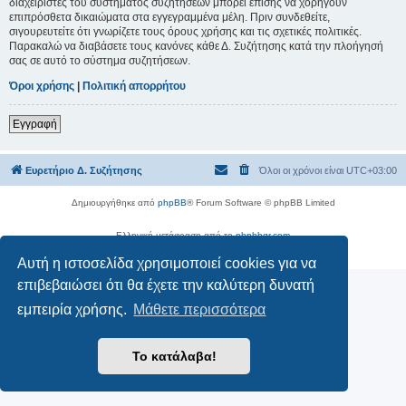
διαχειριστές του συστήματος συζητήσεων μπορεί επίσης να χορηγούν
επιπρόσθετα δικαιώματα στα εγγεγραμμένα μέλη. Πριν συνδεθείτε,
σιγουρευτείτε ότι γνωρίζετε τους όρους χρήσης και τις σχετικές πολιτικές.
Παρακαλώ να διαβάσετε τους κανόνες κάθε Δ. Συζήτησης κατά την πλοήγησή
σας σε αυτό το σύστημα συζητήσεων.
Όροι χρήσης
|
Πολιτική απορρήτου
Εγγραφή
Ευρετήριο Δ. Συζήτησης
Όλοι οι χρόνοι είναι
UTC+03:00
Δημιουργήθηκε από
phpBB
® Forum Software © phpBB Limited
Ελληνική μετάφραση από το
phpbbgr.com
Απόρρητο
|
Όροι
Αυτή η ιστοσελίδα χρησιμοποιεί cookies για να
επιβεβαιώσει ότι θα έχετε την καλύτερη δυνατή
εμπειρία χρήσης.
Μάθετε περισσότερα
Το κατάλαβα!