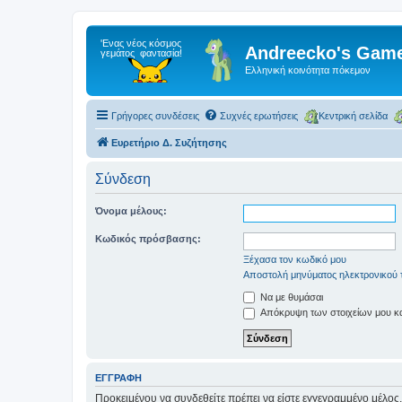
Andreecko's Game
Ελληνική κοινότητα πόκεμον
Γρήγορες συνδέσεις
Συχνές ερωτήσεις
Κεντρική σελίδα
Ευρετήριο Δ. Συζήτησης
Σύνδεση
Όνομα μέλους:
Κωδικός πρόσβασης:
Ξέχασα τον κωδικό μου
Αποστολή μηνύματος ηλεκτρονικού 
Να με θυμάσαι
Απόκρυψη των στοιχείων μου κατ
ΕΓΓΡΑΦΉ
Προκειμένου να συνδεθείτε πρέπει να είστε εγγεγραμμένο μέλος.