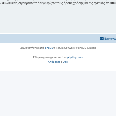
συνδεθείτε, σιγουρευτείτε ότι γνωρίζετε τους όρους χρήσης και τις σχετικές πολιτ
Επικοινω
Δημιουργήθηκε από
phpBB
® Forum Software © phpBB Limited
Ελληνική μετάφραση από το
phpbbgr.com
Απόρρητο
|
Όροι