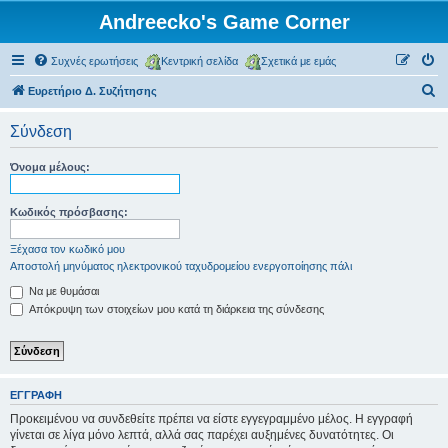
Andreecko's Game Corner
Συχνές ερωτήσεις
Κεντρική σελίδα
Σχετικά με εμάς
Α
Ευρετήριο Δ. Συζήτησης
ν
Σύνδεση
α
ζ
Όνομα μέλους:
ή
τ
Κωδικός πρόσβασης:
η
Ξέχασα τον κωδικό μου
σ
Αποστολή μηνύματος ηλεκτρονικού ταχυδρομείου ενεργοποίησης πάλι
η
Να με θυμάσαι
Απόκρυψη των στοιχείων μου κατά τη διάρκεια της σύνδεσης
ΕΓΓΡΑΦΉ
Προκειμένου να συνδεθείτε πρέπει να είστε εγγεγραμμένο μέλος. Η εγγραφή
γίνεται σε λίγα μόνο λεπτά, αλλά σας παρέχει αυξημένες δυνατότητες. Οι