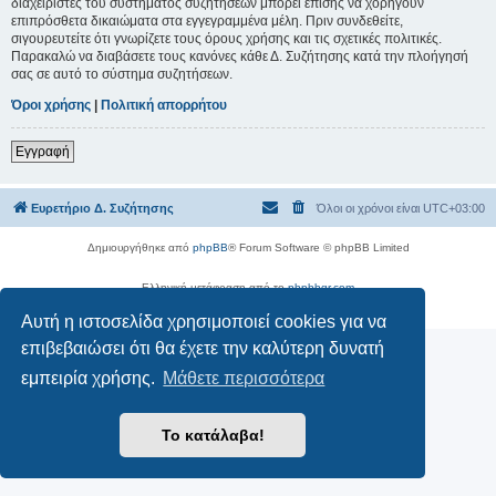
διαχειριστές του συστήματος συζητήσεων μπορεί επίσης να χορηγούν
επιπρόσθετα δικαιώματα στα εγγεγραμμένα μέλη. Πριν συνδεθείτε,
σιγουρευτείτε ότι γνωρίζετε τους όρους χρήσης και τις σχετικές πολιτικές.
Παρακαλώ να διαβάσετε τους κανόνες κάθε Δ. Συζήτησης κατά την πλοήγησή
σας σε αυτό το σύστημα συζητήσεων.
Όροι χρήσης
|
Πολιτική απορρήτου
Εγγραφή
Ευρετήριο Δ. Συζήτησης
Όλοι οι χρόνοι είναι
UTC+03:00
Δημιουργήθηκε από
phpBB
® Forum Software © phpBB Limited
Ελληνική μετάφραση από το
phpbbgr.com
Απόρρητο
|
Όροι
Αυτή η ιστοσελίδα χρησιμοποιεί cookies για να
επιβεβαιώσει ότι θα έχετε την καλύτερη δυνατή
εμπειρία χρήσης.
Μάθετε περισσότερα
Το κατάλαβα!