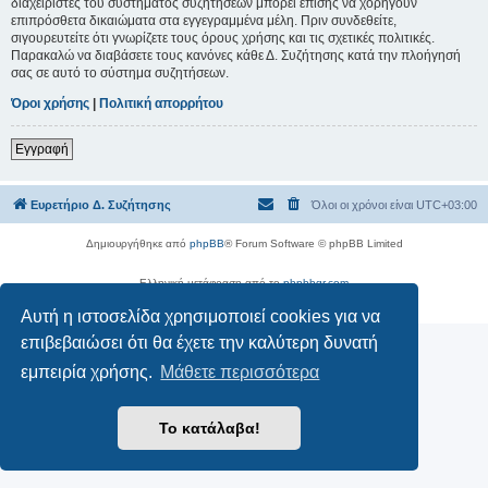
διαχειριστές του συστήματος συζητήσεων μπορεί επίσης να χορηγούν
επιπρόσθετα δικαιώματα στα εγγεγραμμένα μέλη. Πριν συνδεθείτε,
σιγουρευτείτε ότι γνωρίζετε τους όρους χρήσης και τις σχετικές πολιτικές.
Παρακαλώ να διαβάσετε τους κανόνες κάθε Δ. Συζήτησης κατά την πλοήγησή
σας σε αυτό το σύστημα συζητήσεων.
Όροι χρήσης
|
Πολιτική απορρήτου
Εγγραφή
Ευρετήριο Δ. Συζήτησης
Όλοι οι χρόνοι είναι
UTC+03:00
Δημιουργήθηκε από
phpBB
® Forum Software © phpBB Limited
Ελληνική μετάφραση από το
phpbbgr.com
Απόρρητο
|
Όροι
Αυτή η ιστοσελίδα χρησιμοποιεί cookies για να
επιβεβαιώσει ότι θα έχετε την καλύτερη δυνατή
εμπειρία χρήσης.
Μάθετε περισσότερα
Το κατάλαβα!