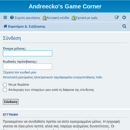
Andreecko's Game Corner
Συχνές ερωτήσεις
Κεντρική σελίδα
Σχετικά με εμάς
Α
Ευρετήριο Δ. Συζήτησης
ν
Σύνδεση
α
ζ
Όνομα μέλους:
ή
τ
Κωδικός πρόσβασης:
η
Ξέχασα τον κωδικό μου
σ
Αποστολή μηνύματος ηλεκτρονικού ταχυδρομείου ενεργοποίησης πάλι
η
Να με θυμάσαι
Απόκρυψη των στοιχείων μου κατά τη διάρκεια της σύνδεσης
ΕΓΓΡΑΦΉ
Προκειμένου να συνδεθείτε πρέπει να είστε εγγεγραμμένο μέλος. Η εγγραφή
γίνεται σε λίγα μόνο λεπτά, αλλά σας παρέχει αυξημένες δυνατότητες. Οι