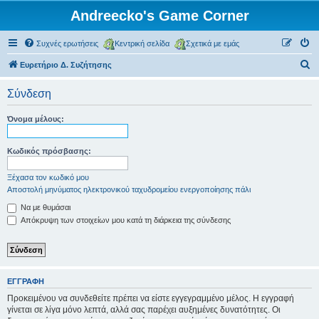
Andreecko's Game Corner
Συχνές ερωτήσεις
Κεντρική σελίδα
Σχετικά με εμάς
Α
Ευρετήριο Δ. Συζήτησης
ν
Σύνδεση
α
ζ
Όνομα μέλους:
ή
τ
Κωδικός πρόσβασης:
η
Ξέχασα τον κωδικό μου
σ
Αποστολή μηνύματος ηλεκτρονικού ταχυδρομείου ενεργοποίησης πάλι
η
Να με θυμάσαι
Απόκρυψη των στοιχείων μου κατά τη διάρκεια της σύνδεσης
ΕΓΓΡΑΦΉ
Προκειμένου να συνδεθείτε πρέπει να είστε εγγεγραμμένο μέλος. Η εγγραφή
γίνεται σε λίγα μόνο λεπτά, αλλά σας παρέχει αυξημένες δυνατότητες. Οι