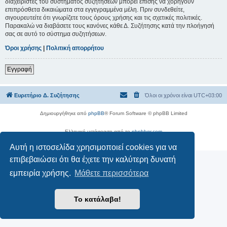
διαχειριστές του συστήματος συζητήσεων μπορεί επίσης να χορηγούν
επιπρόσθετα δικαιώματα στα εγγεγραμμένα μέλη. Πριν συνδεθείτε,
σιγουρευτείτε ότι γνωρίζετε τους όρους χρήσης και τις σχετικές πολιτικές.
Παρακαλώ να διαβάσετε τους κανόνες κάθε Δ. Συζήτησης κατά την πλοήγησή
σας σε αυτό το σύστημα συζητήσεων.
Όροι χρήσης
|
Πολιτική απορρήτου
Εγγραφή
Ευρετήριο Δ. Συζήτησης
Όλοι οι χρόνοι είναι
UTC+03:00
Δημιουργήθηκε από
phpBB
® Forum Software © phpBB Limited
Ελληνική μετάφραση από το
phpbbgr.com
Απόρρητο
|
Όροι
Αυτή η ιστοσελίδα χρησιμοποιεί cookies για να
επιβεβαιώσει ότι θα έχετε την καλύτερη δυνατή
εμπειρία χρήσης.
Μάθετε περισσότερα
Το κατάλαβα!