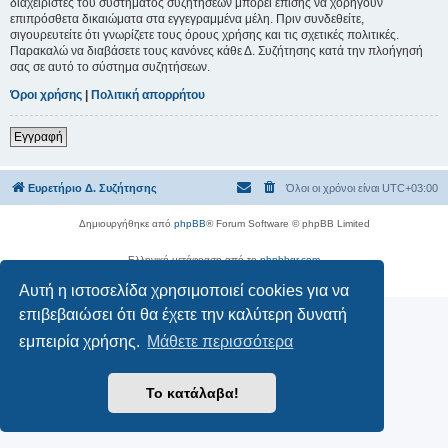
διαχειριστές του συστήματος συζητήσεων μπορεί επίσης να χορηγούν
επιπρόσθετα δικαιώματα στα εγγεγραμμένα μέλη. Πριν συνδεθείτε,
σιγουρευτείτε ότι γνωρίζετε τους όρους χρήσης και τις σχετικές πολιτικές.
Παρακαλώ να διαβάσετε τους κανόνες κάθε Δ. Συζήτησης κατά την πλοήγησή
σας σε αυτό το σύστημα συζητήσεων.
Όροι χρήσης
|
Πολιτική απορρήτου
Εγγραφή
Ευρετήριο Δ. Συζήτησης
Όλοι οι χρόνοι είναι
UTC+03:00
Δημιουργήθηκε από
phpBB
® Forum Software © phpBB Limited
Ελληνική μετάφραση από το
phpbbgr.com
Απόρρητο
|
Όροι
Αυτή η ιστοσελίδα χρησιμοποιεί cookies για να
επιβεβαιώσει ότι θα έχετε την καλύτερη δυνατή
εμπειρία χρήσης.
Μάθετε περισσότερα
Το κατάλαβα!