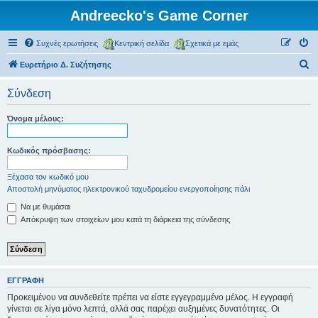
Andreecko's Game Corner
Συχνές ερωτήσεις
Κεντρική σελίδα
Σχετικά με εμάς
Α
Ευρετήριο Δ. Συζήτησης
ν
Σύνδεση
α
ζ
Όνομα μέλους:
ή
τ
Κωδικός πρόσβασης:
η
Ξέχασα τον κωδικό μου
σ
Αποστολή μηνύματος ηλεκτρονικού ταχυδρομείου ενεργοποίησης πάλι
η
Να με θυμάσαι
Απόκρυψη των στοιχείων μου κατά τη διάρκεια της σύνδεσης
ΕΓΓΡΑΦΉ
Προκειμένου να συνδεθείτε πρέπει να είστε εγγεγραμμένο μέλος. Η εγγραφή
γίνεται σε λίγα μόνο λεπτά, αλλά σας παρέχει αυξημένες δυνατότητες. Οι