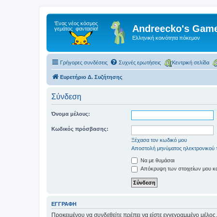
Andreecko's Game
Ελληνική κοινότητα πόκεμον
Γρήγορες συνδέσεις
Συχνές ερωτήσεις
Κεντρική σελίδα
Ευρετήριο Δ. Συζήτησης
Σύνδεση
Όνομα μέλους:
Κωδικός πρόσβασης:
Ξέχασα τον κωδικό μου
Αποστολή μηνύματος ηλεκτρονικού 
Να με θυμάσαι
Απόκρυψη των στοιχείων μου κατ
ΕΓΓΡΑΦΉ
Προκειμένου να συνδεθείτε πρέπει να είστε εγγεγραμμένο μέλος.