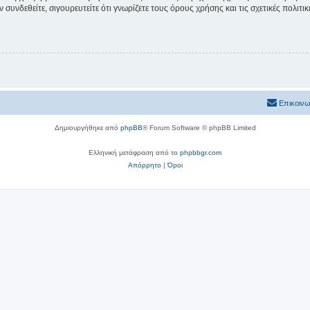
συνδεθείτε, σιγουρευτείτε ότι γνωρίζετε τους όρους χρήσης και τις σχετικές πολιτ
Επικοινω
Δημιουργήθηκε από
phpBB
® Forum Software © phpBB Limited
Ελληνική μετάφραση από το
phpbbgr.com
Απόρρητο
|
Όροι