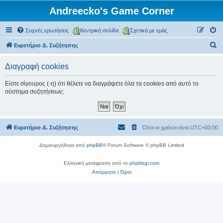
Andreecko's Game Corner
Συχνές ερωτήσεις
Κεντρική σελίδα
Σχετικά με εμάς
Α
Ευρετήριο Δ. Συζήτησης
ν
Διαγραφή cookies
α
ζ
Είστε σίγουρος (-η) ότι θέλετε να διαγράψετε όλα τα cookies από αυτό το
σύστημα συζητήσεων;
ή
τ
η
Ευρετήριο Δ. Συζήτησης
Όλοι οι χρόνοι είναι
UTC+03:00
σ
η
Δημιουργήθηκε από
phpBB
® Forum Software © phpBB Limited
Ελληνική μετάφραση από το
phpbbgr.com
Απόρρητο
|
Όροι