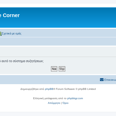
 Corner
Σχετικά με εμάς
πό αυτό το σύστημα συζητήσεων;
Επικοινω
Δημιουργήθηκε από
phpBB
® Forum Software © phpBB Limited
Ελληνική μετάφραση από το
phpbbgr.com
Απόρρητο
|
Όροι