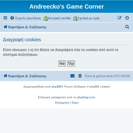
Andreecko's Game Corner
Συχνές ερωτήσεις
Κεντρική σελίδα
Σχετικά με εμάς
Α
Ευρετήριο Δ. Συζήτησης
ν
Διαγραφή cookies
α
ζ
Είστε σίγουρος (-η) ότι θέλετε να διαγράψετε όλα τα cookies από αυτό το
σύστημα συζητήσεων;
ή
τ
η
Ευρετήριο Δ. Συζήτησης
Όλοι οι χρόνοι είναι
UTC+03:00
σ
η
Δημιουργήθηκε από
phpBB
® Forum Software © phpBB Limited
Ελληνική μετάφραση από το
phpbbgr.com
Απόρρητο
|
Όροι