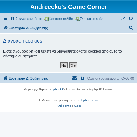
Andreecko's Game Corner
Συχνές ερωτήσεις
Κεντρική σελίδα
Σχετικά με εμάς
Α
Ευρετήριο Δ. Συζήτησης
ν
Διαγραφή cookies
α
ζ
Είστε σίγουρος (-η) ότι θέλετε να διαγράψετε όλα τα cookies από αυτό το
σύστημα συζητήσεων;
ή
τ
η
Ευρετήριο Δ. Συζήτησης
Όλοι οι χρόνοι είναι
UTC+03:00
σ
η
Δημιουργήθηκε από
phpBB
® Forum Software © phpBB Limited
Ελληνική μετάφραση από το
phpbbgr.com
Απόρρητο
|
Όροι