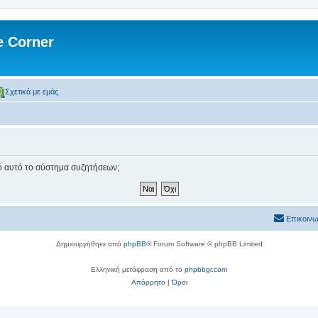
 Corner
Σχετικά με εμάς
πό αυτό το σύστημα συζητήσεων;
Επικοινω
Δημιουργήθηκε από
phpBB
® Forum Software © phpBB Limited
Ελληνική μετάφραση από το
phpbbgr.com
Απόρρητο
|
Όροι