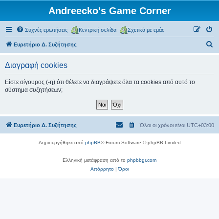
Andreecko's Game Corner
Συχνές ερωτήσεις
Κεντρική σελίδα
Σχετικά με εμάς
Α
Ευρετήριο Δ. Συζήτησης
ν
Διαγραφή cookies
α
ζ
Είστε σίγουρος (-η) ότι θέλετε να διαγράψετε όλα τα cookies από αυτό το
σύστημα συζητήσεων;
ή
τ
η
Ευρετήριο Δ. Συζήτησης
Όλοι οι χρόνοι είναι
UTC+03:00
σ
η
Δημιουργήθηκε από
phpBB
® Forum Software © phpBB Limited
Ελληνική μετάφραση από το
phpbbgr.com
Απόρρητο
|
Όροι