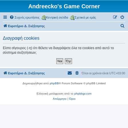
Andreecko's Game Corner
Συχνές ερωτήσεις
Κεντρική σελίδα
Σχετικά με εμάς
Α
Ευρετήριο Δ. Συζήτησης
ν
Διαγραφή cookies
α
ζ
Είστε σίγουρος (-η) ότι θέλετε να διαγράψετε όλα τα cookies από αυτό το
σύστημα συζητήσεων;
ή
τ
η
Ευρετήριο Δ. Συζήτησης
Όλοι οι χρόνοι είναι
UTC+03:00
σ
η
Δημιουργήθηκε από
phpBB
® Forum Software © phpBB Limited
Ελληνική μετάφραση από το
phpbbgr.com
Απόρρητο
|
Όροι