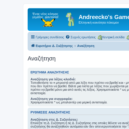
Andreecko's Game
Ελληνική κοινότητα πόκεμον
Γρήγορες συνδέσεις
Συχνές ερωτήσεις
Κεντρική σελίδα
Ευρετήριο Δ. Συζήτησης
Αναζήτηση
Αναζήτηση
ΕΡΏΤΗΜΑ ΑΝΑΖΉΤΗΣΗΣ
Αναζήτηση για λέξεις-κλειδιά:
Τοποθετήστε το
+
μπροστά από μια λέξη που πρέπει να βρεθεί και
-
μπ
που δεν πρέπει να βρεθεί. Βάλτε μια λίστα με λέξεις που χωρίζονται μ
πρέπει να βρεθεί μόνο μια από αυτές τις λέξεις. Χρησιμοποιείστε * ως 
αντιστοιχία.
Αναζήτηση για συγγραφέα:
Χρησιμοποιείστε * ως μπαλαντέρ για μερική αντιστοιχία.
ΡΥΘΜΊΣΕΙΣ ΑΝΑΖΉΤΗΣΗΣ
Αναζήτηση στις Δ. Συζητήσεις:
Επιλέξτε τη Δ. Συζήτηση ή τις Δ. Συζητήσεις στις οποίες θέλετε να ανα
συζητήσεις θα αναζητηθούν αυτόματα εάν δεν απενεργοποιήσετε την 