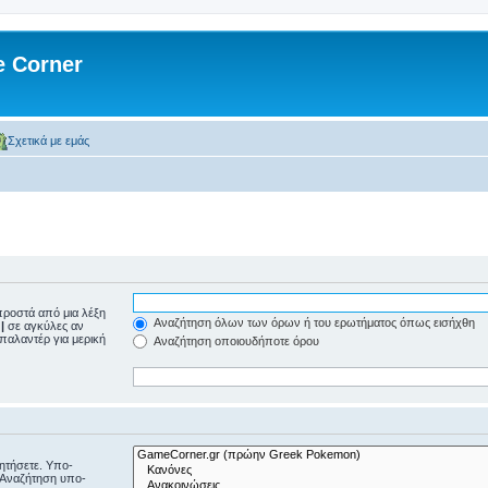
 Corner
Σχετικά με εμάς
ροστά από μια λέξη
Αναζήτηση όλων των όρων ή του ερωτήματος όπως εισήχθη
ε
|
σε αγκύλες αν
μπαλαντέρ για μερική
Αναζήτηση οποιουδήποτε όρου
ζητήσετε. Υπο-
“Αναζήτηση υπο-