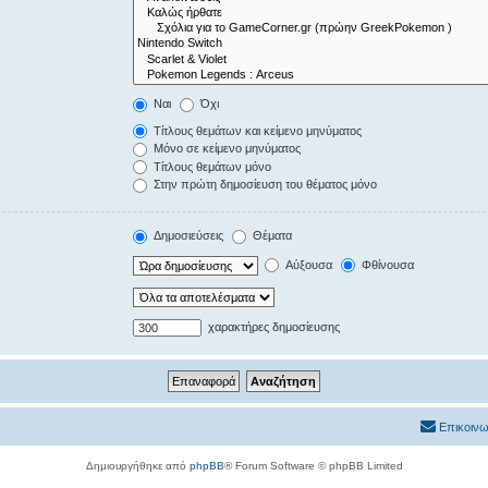
Ναι
Όχι
Τίτλους θεμάτων και κείμενο μηνύματος
Μόνο σε κείμενο μηνύματος
Τίτλους θεμάτων μόνο
Στην πρώτη δημοσίευση του θέματος μόνο
Δημοσιεύσεις
Θέματα
Αύξουσα
Φθίνουσα
χαρακτήρες δημοσίευσης
Επικοινω
Δημιουργήθηκε από
phpBB
® Forum Software © phpBB Limited