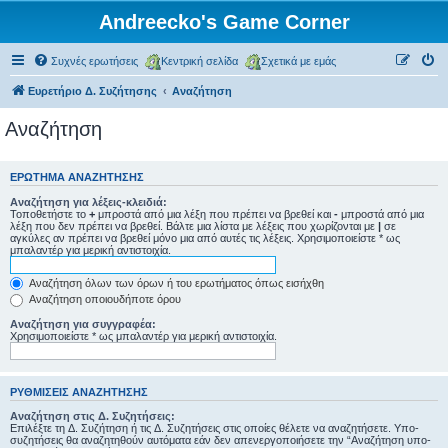
Andreecko's Game Corner
Συχνές ερωτήσεις
Κεντρική σελίδα
Σχετικά με εμάς
Ευρετήριο Δ. Συζήτησης
Αναζήτηση
Αναζήτηση
ΕΡΏΤΗΜΑ ΑΝΑΖΉΤΗΣΗΣ
Αναζήτηση για λέξεις-κλειδιά:
Τοποθετήστε το
+
μπροστά από μια λέξη που πρέπει να βρεθεί και
-
μπροστά από μια
λέξη που δεν πρέπει να βρεθεί. Βάλτε μια λίστα με λέξεις που χωρίζονται με
|
σε
αγκύλες αν πρέπει να βρεθεί μόνο μια από αυτές τις λέξεις. Χρησιμοποιείστε * ως
μπαλαντέρ για μερική αντιστοιχία.
Αναζήτηση όλων των όρων ή του ερωτήματος όπως εισήχθη
Αναζήτηση οποιουδήποτε όρου
Αναζήτηση για συγγραφέα:
Χρησιμοποιείστε * ως μπαλαντέρ για μερική αντιστοιχία.
ΡΥΘΜΊΣΕΙΣ ΑΝΑΖΉΤΗΣΗΣ
Αναζήτηση στις Δ. Συζητήσεις:
Επιλέξτε τη Δ. Συζήτηση ή τις Δ. Συζητήσεις στις οποίες θέλετε να αναζητήσετε. Υπο-
συζητήσεις θα αναζητηθούν αυτόματα εάν δεν απενεργοποιήσετε την “Αναζήτηση υπο-