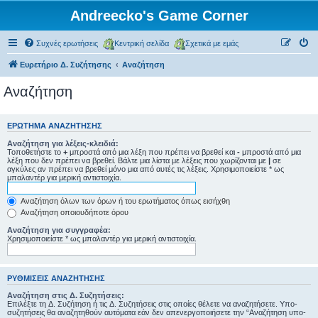
Andreecko's Game Corner
Συχνές ερωτήσεις
Κεντρική σελίδα
Σχετικά με εμάς
Ευρετήριο Δ. Συζήτησης
Αναζήτηση
Αναζήτηση
ΕΡΏΤΗΜΑ ΑΝΑΖΉΤΗΣΗΣ
Αναζήτηση για λέξεις-κλειδιά:
Τοποθετήστε το
+
μπροστά από μια λέξη που πρέπει να βρεθεί και
-
μπροστά από μια
λέξη που δεν πρέπει να βρεθεί. Βάλτε μια λίστα με λέξεις που χωρίζονται με
|
σε
αγκύλες αν πρέπει να βρεθεί μόνο μια από αυτές τις λέξεις. Χρησιμοποιείστε * ως
μπαλαντέρ για μερική αντιστοιχία.
Αναζήτηση όλων των όρων ή του ερωτήματος όπως εισήχθη
Αναζήτηση οποιουδήποτε όρου
Αναζήτηση για συγγραφέα:
Χρησιμοποιείστε * ως μπαλαντέρ για μερική αντιστοιχία.
ΡΥΘΜΊΣΕΙΣ ΑΝΑΖΉΤΗΣΗΣ
Αναζήτηση στις Δ. Συζητήσεις:
Επιλέξτε τη Δ. Συζήτηση ή τις Δ. Συζητήσεις στις οποίες θέλετε να αναζητήσετε. Υπο-
συζητήσεις θα αναζητηθούν αυτόματα εάν δεν απενεργοποιήσετε την “Αναζήτηση υπο-