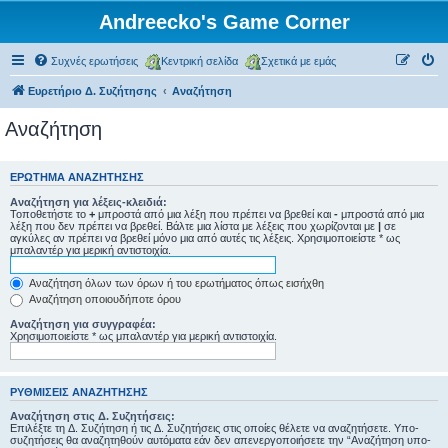
Andreecko's Game Corner
Συχνές ερωτήσεις
Κεντρική σελίδα
Σχετικά με εμάς
Ευρετήριο Δ. Συζήτησης
Αναζήτηση
Αναζήτηση
ΕΡΏΤΗΜΑ ΑΝΑΖΉΤΗΣΗΣ
Αναζήτηση για λέξεις-κλειδιά:
Τοποθετήστε το
+
μπροστά από μια λέξη που πρέπει να βρεθεί και
-
μπροστά από μια
λέξη που δεν πρέπει να βρεθεί. Βάλτε μια λίστα με λέξεις που χωρίζονται με
|
σε
αγκύλες αν πρέπει να βρεθεί μόνο μια από αυτές τις λέξεις. Χρησιμοποιείστε * ως
μπαλαντέρ για μερική αντιστοιχία.
Αναζήτηση όλων των όρων ή του ερωτήματος όπως εισήχθη
Αναζήτηση οποιουδήποτε όρου
Αναζήτηση για συγγραφέα:
Χρησιμοποιείστε * ως μπαλαντέρ για μερική αντιστοιχία.
ΡΥΘΜΊΣΕΙΣ ΑΝΑΖΉΤΗΣΗΣ
Αναζήτηση στις Δ. Συζητήσεις:
Επιλέξτε τη Δ. Συζήτηση ή τις Δ. Συζητήσεις στις οποίες θέλετε να αναζητήσετε. Υπο-
συζητήσεις θα αναζητηθούν αυτόματα εάν δεν απενεργοποιήσετε την “Αναζήτηση υπο-