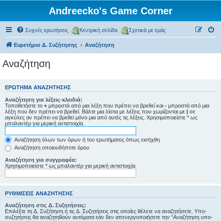
Andreecko's Game Corner
Συχνές ερωτήσεις
Κεντρική σελίδα
Σχετικά με εμάς
Ευρετήριο Δ. Συζήτησης
Αναζήτηση
Αναζήτηση
ΕΡΏΤΗΜΑ ΑΝΑΖΉΤΗΣΗΣ
Αναζήτηση για λέξεις-κλειδιά:
Τοποθετήστε το
+
μπροστά από μια λέξη που πρέπει να βρεθεί και
-
μπροστά από μια
λέξη που δεν πρέπει να βρεθεί. Βάλτε μια λίστα με λέξεις που χωρίζονται με
|
σε
αγκύλες αν πρέπει να βρεθεί μόνο μια από αυτές τις λέξεις. Χρησιμοποιείστε * ως
μπαλαντέρ για μερική αντιστοιχία.
Αναζήτηση όλων των όρων ή του ερωτήματος όπως εισήχθη
Αναζήτηση οποιουδήποτε όρου
Αναζήτηση για συγγραφέα:
Χρησιμοποιείστε * ως μπαλαντέρ για μερική αντιστοιχία.
ΡΥΘΜΊΣΕΙΣ ΑΝΑΖΉΤΗΣΗΣ
Αναζήτηση στις Δ. Συζητήσεις:
Επιλέξτε τη Δ. Συζήτηση ή τις Δ. Συζητήσεις στις οποίες θέλετε να αναζητήσετε. Υπο-
συζητήσεις θα αναζητηθούν αυτόματα εάν δεν απενεργοποιήσετε την “Αναζήτηση υπο-