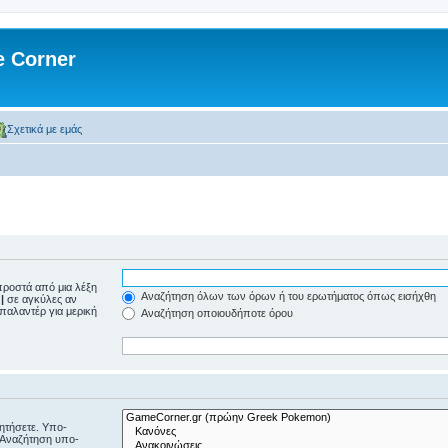
 Corner
Σχετικά με εμάς
ροστά από μια λέξη
Αναζήτηση όλων των όρων ή του ερωτήματος όπως εισήχθη
ε
|
σε αγκύλες αν
μπαλαντέρ για μερική
Αναζήτηση οποιουδήποτε όρου
ζητήσετε. Υπο-
“Αναζήτηση υπο-