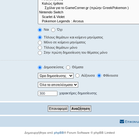
Ναι
Όχι
Τίτλους θεμάτων και κείμενο μηνύματος
Μόνο σε κείμενο μηνύματος
Τίτλους θεμάτων μόνο
Στην πρώτη δημοσίευση του θέματος μόνο
Δημοσιεύσεις
Θέματα
Αύξουσα
Φθίνουσα
χαρακτήρες δημοσίευσης
Επικοινω
Δημιουργήθηκε από
phpBB
® Forum Software © phpBB Limited