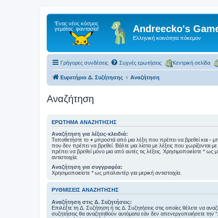
Andreecko's Game
Ελληνική κοινότητα πόκεμον
Γρήγορες συνδέσεις
Συχνές ερωτήσεις
Κεντρική σελίδα
Ευρετήριο Δ. Συζήτησης
Αναζήτηση
Αναζήτηση
ΕΡΏΤΗΜΑ ΑΝΑΖΉΤΗΣΗΣ
Αναζήτηση για λέξεις-κλειδιά:
Τοποθετήστε το
+
μπροστά από μια λέξη που πρέπει να βρεθεί και
-
μπ
που δεν πρέπει να βρεθεί. Βάλτε μια λίστα με λέξεις που χωρίζονται μ
πρέπει να βρεθεί μόνο μια από αυτές τις λέξεις. Χρησιμοποιείστε * ως 
αντιστοιχία.
Αναζήτηση για συγγραφέα:
Χρησιμοποιείστε * ως μπαλαντέρ για μερική αντιστοιχία.
ΡΥΘΜΊΣΕΙΣ ΑΝΑΖΉΤΗΣΗΣ
Αναζήτηση στις Δ. Συζητήσεις:
Επιλέξτε τη Δ. Συζήτηση ή τις Δ. Συζητήσεις στις οποίες θέλετε να ανα
συζητήσεις θα αναζητηθούν αυτόματα εάν δεν απενεργοποιήσετε την 