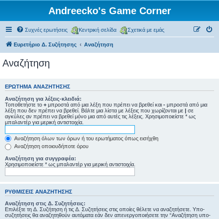
Andreecko's Game Corner
Συχνές ερωτήσεις
Κεντρική σελίδα
Σχετικά με εμάς
Ευρετήριο Δ. Συζήτησης
Αναζήτηση
Αναζήτηση
ΕΡΏΤΗΜΑ ΑΝΑΖΉΤΗΣΗΣ
Αναζήτηση για λέξεις-κλειδιά:
Τοποθετήστε το
+
μπροστά από μια λέξη που πρέπει να βρεθεί και
-
μπροστά από μια
λέξη που δεν πρέπει να βρεθεί. Βάλτε μια λίστα με λέξεις που χωρίζονται με
|
σε
αγκύλες αν πρέπει να βρεθεί μόνο μια από αυτές τις λέξεις. Χρησιμοποιείστε * ως
μπαλαντέρ για μερική αντιστοιχία.
Αναζήτηση όλων των όρων ή του ερωτήματος όπως εισήχθη
Αναζήτηση οποιουδήποτε όρου
Αναζήτηση για συγγραφέα:
Χρησιμοποιείστε * ως μπαλαντέρ για μερική αντιστοιχία.
ΡΥΘΜΊΣΕΙΣ ΑΝΑΖΉΤΗΣΗΣ
Αναζήτηση στις Δ. Συζητήσεις:
Επιλέξτε τη Δ. Συζήτηση ή τις Δ. Συζητήσεις στις οποίες θέλετε να αναζητήσετε. Υπο-
συζητήσεις θα αναζητηθούν αυτόματα εάν δεν απενεργοποιήσετε την “Αναζήτηση υπο-