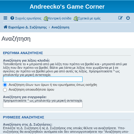
Andreecko's Game Corner
Συχνές ερωτήσεις
Κεντρική σελίδα
Σχετικά με εμάς
Ευρετήριο Δ. Συζήτησης
Αναζήτηση
Αναζήτηση
ΕΡΏΤΗΜΑ ΑΝΑΖΉΤΗΣΗΣ
Αναζήτηση για λέξεις-κλειδιά:
Τοποθετήστε το
+
μπροστά από μια λέξη που πρέπει να βρεθεί και
-
μπροστά από μια
λέξη που δεν πρέπει να βρεθεί. Βάλτε μια λίστα με λέξεις που χωρίζονται με
|
σε
αγκύλες αν πρέπει να βρεθεί μόνο μια από αυτές τις λέξεις. Χρησιμοποιείστε * ως
μπαλαντέρ για μερική αντιστοιχία.
Αναζήτηση όλων των όρων ή του ερωτήματος όπως εισήχθη
Αναζήτηση οποιουδήποτε όρου
Αναζήτηση για συγγραφέα:
Χρησιμοποιείστε * ως μπαλαντέρ για μερική αντιστοιχία.
ΡΥΘΜΊΣΕΙΣ ΑΝΑΖΉΤΗΣΗΣ
Αναζήτηση στις Δ. Συζητήσεις:
Επιλέξτε τη Δ. Συζήτηση ή τις Δ. Συζητήσεις στις οποίες θέλετε να αναζητήσετε. Υπο-
συζητήσεις θα αναζητηθούν αυτόματα εάν δεν απενεργοποιήσετε την “Αναζήτηση υπο-