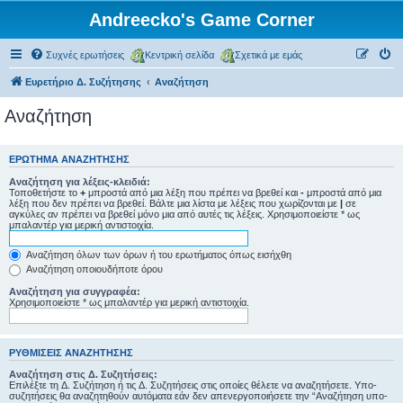
Andreecko's Game Corner
Συχνές ερωτήσεις
Κεντρική σελίδα
Σχετικά με εμάς
Ευρετήριο Δ. Συζήτησης
Αναζήτηση
Αναζήτηση
ΕΡΏΤΗΜΑ ΑΝΑΖΉΤΗΣΗΣ
Αναζήτηση για λέξεις-κλειδιά:
Τοποθετήστε το
+
μπροστά από μια λέξη που πρέπει να βρεθεί και
-
μπροστά από μια
λέξη που δεν πρέπει να βρεθεί. Βάλτε μια λίστα με λέξεις που χωρίζονται με
|
σε
αγκύλες αν πρέπει να βρεθεί μόνο μια από αυτές τις λέξεις. Χρησιμοποιείστε * ως
μπαλαντέρ για μερική αντιστοιχία.
Αναζήτηση όλων των όρων ή του ερωτήματος όπως εισήχθη
Αναζήτηση οποιουδήποτε όρου
Αναζήτηση για συγγραφέα:
Χρησιμοποιείστε * ως μπαλαντέρ για μερική αντιστοιχία.
ΡΥΘΜΊΣΕΙΣ ΑΝΑΖΉΤΗΣΗΣ
Αναζήτηση στις Δ. Συζητήσεις:
Επιλέξτε τη Δ. Συζήτηση ή τις Δ. Συζητήσεις στις οποίες θέλετε να αναζητήσετε. Υπο-
συζητήσεις θα αναζητηθούν αυτόματα εάν δεν απενεργοποιήσετε την “Αναζήτηση υπο-