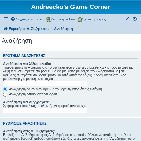
Andreecko's Game Corner
Συχνές ερωτήσεις
Κεντρική σελίδα
Σχετικά με εμάς
Ευρετήριο Δ. Συζήτησης
Αναζήτηση
Αναζήτηση
ΕΡΏΤΗΜΑ ΑΝΑΖΉΤΗΣΗΣ
Αναζήτηση για λέξεις-κλειδιά:
Τοποθετήστε το
+
μπροστά από μια λέξη που πρέπει να βρεθεί και
-
μπροστά από μια
λέξη που δεν πρέπει να βρεθεί. Βάλτε μια λίστα με λέξεις που χωρίζονται με
|
σε
αγκύλες αν πρέπει να βρεθεί μόνο μια από αυτές τις λέξεις. Χρησιμοποιείστε * ως
μπαλαντέρ για μερική αντιστοιχία.
Αναζήτηση όλων των όρων ή του ερωτήματος όπως εισήχθη
Αναζήτηση οποιουδήποτε όρου
Αναζήτηση για συγγραφέα:
Χρησιμοποιείστε * ως μπαλαντέρ για μερική αντιστοιχία.
ΡΥΘΜΊΣΕΙΣ ΑΝΑΖΉΤΗΣΗΣ
Αναζήτηση στις Δ. Συζητήσεις:
Επιλέξτε τη Δ. Συζήτηση ή τις Δ. Συζητήσεις στις οποίες θέλετε να αναζητήσετε. Υπο-
συζητήσεις θα αναζητηθούν αυτόματα εάν δεν απενεργοποιήσετε την “Αναζήτηση υπο-