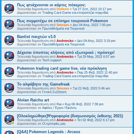
Πως φτιάχνονται οι κάρτες πόκεμον;
Τελευταία δημοσίευση από
Delibird
«
Τρί 27 Σεπ, 2022 10:17 pm
Δημοσιεύτηκε σε
Trading Card Game και επιτραπέζια παιχνίδια
Πως συμμετέχω σε επίσημο τουρνουά Pokemon
Τελευταία δημοσίευση από
Smoses
«
Δευ 04 Απρ, 2022 7:00 pm
Δημοσιεύτηκε σε
Πρωταθλήματα και Τουρνουά
Banlist παιχτών v3.0
Τελευταία δημοσίευση από
Andreecko
«
Δευ 04 Απρ, 2022 3:19 pm
Δημοσιεύτηκε σε
Πρωταθλήματα και Τουρνουά
Δέχεσαι ύποπτες κλήσεις από εξωτερικό ; πρόσεχε!
Τελευταία δημοσίευση από
Andreecko
«
Τρί 29 Μαρ, 2022 6:57 am
Δημοσιεύτηκε σε
Tech support
Pokemon trading card game live, νέα πρόκληση
Τελευταία δημοσίευση από
Andreecko
«
Παρ 25 Φεβ, 2022 11:40 pm
Δημοσιεύτηκε σε
Trading Card Game και επιτραπέζια παιχνίδια
Το αλφάβητο της Gamefreak
Τελευταία δημοσίευση από
Smoses
«
Τρί 22 Φεβ, 2022 5:46 am
Δημοσιεύτηκε σε
Γενική Συζήτηση
Alolan Raichu art
Τελευταία δημοσίευση από
Rai
«
Κυρ 06 Φεβ, 2022 7:38 pm
Δημοσιεύτηκε σε
Αφίσες / Έργα / Εικόνες
[Ολοκληρώθηκε]Ψηφοφορία (διαγωνισμός έκθεσης 2021)
Τελευταία δημοσίευση από
Andreecko
«
Τετ 02 Φεβ, 2022 6:17 pm
Δημοσιεύτηκε σε
Οι εμπειρίες μας
[Q&A] Pokemon Legends : Arceus