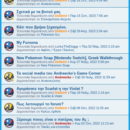
Τελευταία δημοσίευση από
Delibird
«
Σάβ 16 Σεπ, 2023 4:09 am
Δημοσιεύτηκε σε
Ανακοινώσεις
Σχετικά με τα βιντεό μας
Τελευταία δημοσίευση από
Delibird
«
Παρ 15 Σεπ, 2023 7:56 am
Δημοσιεύτηκε σε
Επικαιρότητα-Ασχετα
Κάτι που βρήκα ξεχασμένο.
Τελευταία δημοσίευση από
Delibird
«
Σάβ 29 Απρ, 2023 2:04 am
Δημοσιεύτηκε σε
Pokemon Go
My Fursona
Τελευταία δημοσίευση από
LockyTheDoggy
«
Πέμ 02 Μαρ, 2023 2:19 am
Δημοσιεύτηκε σε
Αφίσες / Έργα / Εικόνες
New Pokemon Snap [Nintendo Switch], Greek Walkthrough
Τελευταία δημοσίευση από
Delibird
«
Κυρ 27 Νοέμ, 2022 5:58 pm
Δημοσιεύτηκε σε
New Pokemon Snap
Τα social media του Andreecko's Game Corner
Τελευταία δημοσίευση από
Andreecko
«
Σάβ 26 Νοέμ, 2022 11:59 am
Δημοσιεύτηκε σε
Ανακοινώσεις
Αγοράσατε την Scarlet η την Violet ?
Τελευταία δημοσίευση από
Delibird
«
Παρ 18 Νοέμ, 2022 1:14 pm
Δημοσιεύτηκε σε
Scarlet & Violet
Πως λειτουργεί το forum?
Τελευταία δημοσίευση από
Delibird
«
Σάβ 08 Οκτ, 2022 11:05 am
Δημοσιεύτηκε σε
Kαλώς ήρθατε
Ξέρουμε ποιος είναι ο πατέρας του Ας ;
Τελευταία δημοσίευση από
Andreecko
«
Κυρ 02 Οκτ, 2022 12:13 am
Δημοσιεύτηκε σε
Ταινίες και επεισόδια