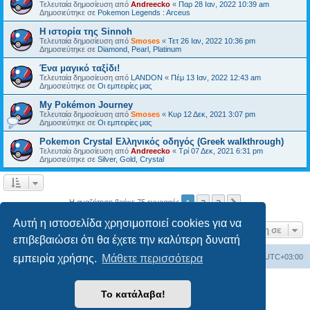
Τελευταία δημοσίευση από
Andreecko
«
Παρ 28 Ιαν, 2022 10:39 am
Δημοσιεύτηκε σε
Pokemon Legends : Arceus
Η ιστορία της Sinnoh
Τελευταία δημοσίευση από
Smoses
«
Τετ 26 Ιαν, 2022 10:36 pm
Δημοσιεύτηκε σε
Diamond, Pearl, Platinum
Ένα μαγικό ταξίδι!
Τελευταία δημοσίευση από
LANDON
«
Πέμ 13 Ιαν, 2022 12:43 am
Δημοσιεύτηκε σε
Οι εμπειρίες μας
My Pokémon Journey
Τελευταία δημοσίευση από
Smoses
«
Κυρ 12 Δεκ, 2021 3:07 pm
Δημοσιεύτηκε σε
Οι εμπειρίες μας
Pokemon Crystal Ελληνικός οδηγός (Greek walkthrough)
Τελευταία δημοσίευση από
Andreecko
«
Τρί 07 Δεκ, 2021 6:31 pm
Δημοσιεύτηκε σε
Silver, Gold, Crystal
1
2
3
Επόμενη
Η αναζήτηση βρήκε 75 εγγραφές
Αυτή η ιστοσελίδα χρησιμοποιεί cookies για να
Μετάβαση σε
επιβεβαιώσει ότι θα έχετε την καλύτερη δυνατή
Ευρετήριο Δ. Συζήτησης
Όλοι οι χρόνοι είναι
UTC+03:00
εμπειρία χρήσης.
Μάθετε περισσότερα
Δημιουργήθηκε από
phpBB
® Forum Software © phpBB Limited
Το κατάλαβα!
Ελληνική μετάφραση από το
phpbbgr.com