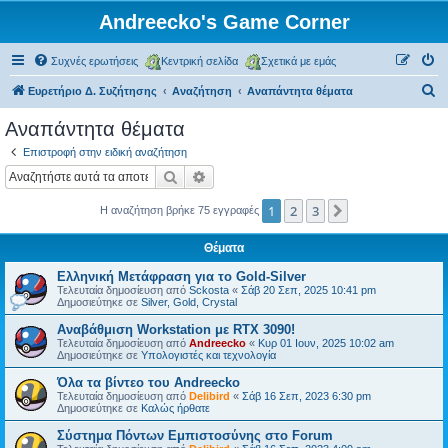
Andreecko's Game Corner
Συχνές ερωτήσεις
Κεντρική σελίδα
Σχετικά με εμάς
Α
Ευρετήριο Δ. Συζήτησης
Αναζήτηση
Αναπάντητα θέματα
ν
Αναπάντητα θέματα
α
Επιστροφή στην ειδική αναζήτηση
ζ
Αναζήτηση
Ειδική αναζήτηση
ή
1
2
3
Επόμενη
Η αναζήτηση βρήκε 75 εγγραφές
τ
η
Θέματα
σ
Ελληνική Μετάφραση για το Gold-Silver
η
Τελευταία δημοσίευση από
Sckosta
«
Σάβ 20 Σεπ, 2025 10:41 pm
Δημοσιεύτηκε σε
Silver, Gold, Crystal
Αναβάθμιση Workstation με RTX 3090!
Τελευταία δημοσίευση από
Andreecko
«
Κυρ 01 Ιουν, 2025 10:02 am
Δημοσιεύτηκε σε
Υπολογιστές και τεχνολογία
Όλα τα βίντεο του Andreecko
Τελευταία δημοσίευση από
Delibird
«
Σάβ 16 Σεπ, 2023 6:30 pm
Δημοσιεύτηκε σε
Kαλώς ήρθατε
Σύστημα Πόντων Εμπιστοσύνης στο Forum