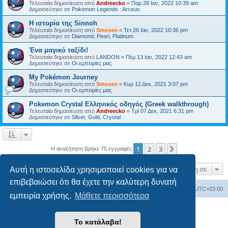
Τελευταία δημοσίευση από
Andreecko
«
Παρ 28 Ιαν, 2022 10:39 am
Δημοσιεύτηκε σε
Pokemon Legends : Arceus
Η ιστορία της Sinnoh
Τελευταία δημοσίευση από
Smoses
«
Τετ 26 Ιαν, 2022 10:36 pm
Δημοσιεύτηκε σε
Diamond, Pearl, Platinum
Ένα μαγικό ταξίδι!
Τελευταία δημοσίευση από
LANDON
«
Πέμ 13 Ιαν, 2022 12:43 am
Δημοσιεύτηκε σε
Οι εμπειρίες μας
My Pokémon Journey
Τελευταία δημοσίευση από
Smoses
«
Κυρ 12 Δεκ, 2021 3:07 pm
Δημοσιεύτηκε σε
Οι εμπειρίες μας
Pokemon Crystal Ελληνικός οδηγός (Greek walkthrough)
Τελευταία δημοσίευση από
Andreecko
«
Τρί 07 Δεκ, 2021 6:31 pm
Δημοσιεύτηκε σε
Silver, Gold, Crystal
1
2
3
Επόμενη
Η αναζήτηση βρήκε 75 εγγραφές
Μετάβαση σε
Αυτή η ιστοσελίδα χρησιμοποιεί cookies για να
επιβεβαιώσει ότι θα έχετε την καλύτερη δυνατή
Ευρετήριο Δ. Συζήτησης
Όλοι οι χρόνοι είναι
UTC+03:00
εμπειρία χρήσης.
Μάθετε περισσότερα
Δημιουργήθηκε από
phpBB
® Forum Software © phpBB Limited
Το κατάλαβα!
Ελληνική μετάφραση από το
phpbbgr.com