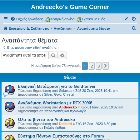
Andreecko's Game Corner
Συχνές ερωτήσεις
Κεντρική σελίδα
Σχετικά με εμάς
Α
Ευρετήριο Δ. Συζήτησης
Αναζήτηση
Αναπάντητα θέματα
ν
Αναπάντητα θέματα
α
Επιστροφή στην ειδική αναζήτηση
ζ
Αναζήτηση
Ειδική αναζήτηση
ή
1
2
3
Επόμενη
Η αναζήτηση βρήκε 75 εγγραφές
τ
η
Θέματα
σ
Ελληνική Μετάφραση για το Gold-Silver
η
Τελευταία δημοσίευση από
Sckosta
«
Σάβ 20 Σεπ, 2025 10:41 pm
Δημοσιεύτηκε σε
Silver, Gold, Crystal
Αναβάθμιση Workstation με RTX 3090!
Τελευταία δημοσίευση από
Andreecko
«
Κυρ 01 Ιουν, 2025 10:02 am
Δημοσιεύτηκε σε
Υπολογιστές και τεχνολογία
Όλα τα βίντεο του Andreecko
Τελευταία δημοσίευση από
Delibird
«
Σάβ 16 Σεπ, 2023 6:30 pm
Δημοσιεύτηκε σε
Kαλώς ήρθατε
Σύστημα Πόντων Εμπιστοσύνης στο Forum