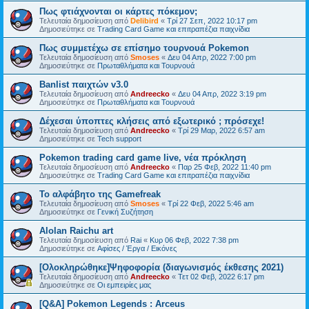
Πως φτιάχνονται οι κάρτες πόκεμον;
Τελευταία δημοσίευση από
Delibird
«
Τρί 27 Σεπ, 2022 10:17 pm
Δημοσιεύτηκε σε
Trading Card Game και επιτραπέζια παιχνίδια
Πως συμμετέχω σε επίσημο τουρνουά Pokemon
Τελευταία δημοσίευση από
Smoses
«
Δευ 04 Απρ, 2022 7:00 pm
Δημοσιεύτηκε σε
Πρωταθλήματα και Τουρνουά
Banlist παιχτών v3.0
Τελευταία δημοσίευση από
Andreecko
«
Δευ 04 Απρ, 2022 3:19 pm
Δημοσιεύτηκε σε
Πρωταθλήματα και Τουρνουά
Δέχεσαι ύποπτες κλήσεις από εξωτερικό ; πρόσεχε!
Τελευταία δημοσίευση από
Andreecko
«
Τρί 29 Μαρ, 2022 6:57 am
Δημοσιεύτηκε σε
Tech support
Pokemon trading card game live, νέα πρόκληση
Τελευταία δημοσίευση από
Andreecko
«
Παρ 25 Φεβ, 2022 11:40 pm
Δημοσιεύτηκε σε
Trading Card Game και επιτραπέζια παιχνίδια
Το αλφάβητο της Gamefreak
Τελευταία δημοσίευση από
Smoses
«
Τρί 22 Φεβ, 2022 5:46 am
Δημοσιεύτηκε σε
Γενική Συζήτηση
Alolan Raichu art
Τελευταία δημοσίευση από
Rai
«
Κυρ 06 Φεβ, 2022 7:38 pm
Δημοσιεύτηκε σε
Αφίσες / Έργα / Εικόνες
[Ολοκληρώθηκε]Ψηφοφορία (διαγωνισμός έκθεσης 2021)
Τελευταία δημοσίευση από
Andreecko
«
Τετ 02 Φεβ, 2022 6:17 pm
Δημοσιεύτηκε σε
Οι εμπειρίες μας
[Q&A] Pokemon Legends : Arceus