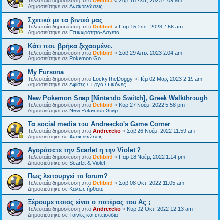
Τελευταία δημοσίευση από
Delibird
«
Σάβ 16 Σεπ, 2023 4:09 am
Δημοσιεύτηκε σε
Ανακοινώσεις
Σχετικά με τα βιντεό μας
Τελευταία δημοσίευση από
Delibird
«
Παρ 15 Σεπ, 2023 7:56 am
Δημοσιεύτηκε σε
Επικαιρότητα-Ασχετα
Κάτι που βρήκα ξεχασμένο.
Τελευταία δημοσίευση από
Delibird
«
Σάβ 29 Απρ, 2023 2:04 am
Δημοσιεύτηκε σε
Pokemon Go
My Fursona
Τελευταία δημοσίευση από
LockyTheDoggy
«
Πέμ 02 Μαρ, 2023 2:19 am
Δημοσιεύτηκε σε
Αφίσες / Έργα / Εικόνες
New Pokemon Snap [Nintendo Switch], Greek Walkthrough
Τελευταία δημοσίευση από
Delibird
«
Κυρ 27 Νοέμ, 2022 5:58 pm
Δημοσιεύτηκε σε
New Pokemon Snap
Τα social media του Andreecko's Game Corner
Τελευταία δημοσίευση από
Andreecko
«
Σάβ 26 Νοέμ, 2022 11:59 am
Δημοσιεύτηκε σε
Ανακοινώσεις
Αγοράσατε την Scarlet η την Violet ?
Τελευταία δημοσίευση από
Delibird
«
Παρ 18 Νοέμ, 2022 1:14 pm
Δημοσιεύτηκε σε
Scarlet & Violet
Πως λειτουργεί το forum?
Τελευταία δημοσίευση από
Delibird
«
Σάβ 08 Οκτ, 2022 11:05 am
Δημοσιεύτηκε σε
Kαλώς ήρθατε
Ξέρουμε ποιος είναι ο πατέρας του Ας ;
Τελευταία δημοσίευση από
Andreecko
«
Κυρ 02 Οκτ, 2022 12:13 am
Δημοσιεύτηκε σε
Ταινίες και επεισόδια