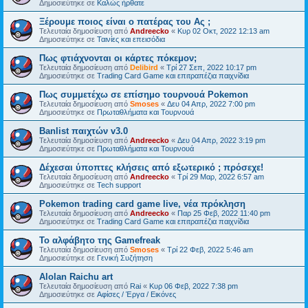
Δημοσιεύτηκε σε
Kαλώς ήρθατε
Ξέρουμε ποιος είναι ο πατέρας του Ας ;
Τελευταία δημοσίευση από
Andreecko
«
Κυρ 02 Οκτ, 2022 12:13 am
Δημοσιεύτηκε σε
Ταινίες και επεισόδια
Πως φτιάχνονται οι κάρτες πόκεμον;
Τελευταία δημοσίευση από
Delibird
«
Τρί 27 Σεπ, 2022 10:17 pm
Δημοσιεύτηκε σε
Trading Card Game και επιτραπέζια παιχνίδια
Πως συμμετέχω σε επίσημο τουρνουά Pokemon
Τελευταία δημοσίευση από
Smoses
«
Δευ 04 Απρ, 2022 7:00 pm
Δημοσιεύτηκε σε
Πρωταθλήματα και Τουρνουά
Banlist παιχτών v3.0
Τελευταία δημοσίευση από
Andreecko
«
Δευ 04 Απρ, 2022 3:19 pm
Δημοσιεύτηκε σε
Πρωταθλήματα και Τουρνουά
Δέχεσαι ύποπτες κλήσεις από εξωτερικό ; πρόσεχε!
Τελευταία δημοσίευση από
Andreecko
«
Τρί 29 Μαρ, 2022 6:57 am
Δημοσιεύτηκε σε
Tech support
Pokemon trading card game live, νέα πρόκληση
Τελευταία δημοσίευση από
Andreecko
«
Παρ 25 Φεβ, 2022 11:40 pm
Δημοσιεύτηκε σε
Trading Card Game και επιτραπέζια παιχνίδια
Το αλφάβητο της Gamefreak
Τελευταία δημοσίευση από
Smoses
«
Τρί 22 Φεβ, 2022 5:46 am
Δημοσιεύτηκε σε
Γενική Συζήτηση
Alolan Raichu art
Τελευταία δημοσίευση από
Rai
«
Κυρ 06 Φεβ, 2022 7:38 pm
Δημοσιεύτηκε σε
Αφίσες / Έργα / Εικόνες