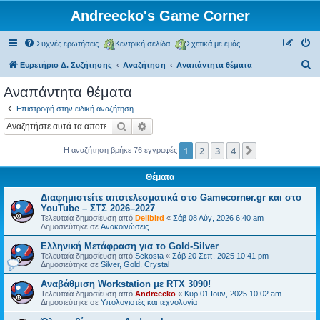
Andreecko's Game Corner
Συχνές ερωτήσεις
Κεντρική σελίδα
Σχετικά με εμάς
Α
Ευρετήριο Δ. Συζήτησης
Αναζήτηση
Αναπάντητα θέματα
ν
Αναπάντητα θέματα
α
Επιστροφή στην ειδική αναζήτηση
ζ
Αναζήτηση
Ειδική αναζήτηση
ή
1
2
3
4
Επόμενη
Η αναζήτηση βρήκε 76 εγγραφές
τ
η
Θέματα
σ
Διαφημιστείτε αποτελεσματικά στο Gamecorner.gr και στο
η
YouTube – ΣΤΣ 2026–2027
Τελευταία δημοσίευση από
Delibird
«
Σάβ 08 Αύγ, 2026 6:40 am
Δημοσιεύτηκε σε
Ανακοινώσεις
Ελληνική Μετάφραση για το Gold-Silver
Τελευταία δημοσίευση από
Sckosta
«
Σάβ 20 Σεπ, 2025 10:41 pm
Δημοσιεύτηκε σε
Silver, Gold, Crystal
Αναβάθμιση Workstation με RTX 3090!
Τελευταία δημοσίευση από
Andreecko
«
Κυρ 01 Ιουν, 2025 10:02 am
Δημοσιεύτηκε σε
Υπολογιστές και τεχνολογία