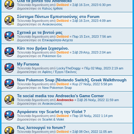
Όλα τα βίντεο του Andreecko
Τελευταία δημοσίευση από
Delibird
«
Σάβ 16 Σεπ, 2023 6:30 pm
Δημοσιεύτηκε σε
Kαλώς ήρθατε
Σύστημα Πόντων Εμπιστοσύνης στο Forum
Τελευταία δημοσίευση από
Delibird
«
Σάβ 16 Σεπ, 2023 4:09 am
Δημοσιεύτηκε σε
Ανακοινώσεις
Σχετικά με τα βιντεό μας
Τελευταία δημοσίευση από
Delibird
«
Παρ 15 Σεπ, 2023 7:56 am
Δημοσιεύτηκε σε
Επικαιρότητα-Ασχετα
Κάτι που βρήκα ξεχασμένο.
Τελευταία δημοσίευση από
Delibird
«
Σάβ 29 Απρ, 2023 2:04 am
Δημοσιεύτηκε σε
Pokemon Go
My Fursona
Τελευταία δημοσίευση από
LockyTheDoggy
«
Πέμ 02 Μαρ, 2023 2:19 am
Δημοσιεύτηκε σε
Αφίσες / Έργα / Εικόνες
New Pokemon Snap [Nintendo Switch], Greek Walkthrough
Τελευταία δημοσίευση από
Delibird
«
Κυρ 27 Νοέμ, 2022 5:58 pm
Δημοσιεύτηκε σε
New Pokemon Snap
Τα social media του Andreecko's Game Corner
Τελευταία δημοσίευση από
Andreecko
«
Σάβ 26 Νοέμ, 2022 11:59 am
Δημοσιεύτηκε σε
Ανακοινώσεις
Αγοράσατε την Scarlet η την Violet ?
Τελευταία δημοσίευση από
Delibird
«
Παρ 18 Νοέμ, 2022 1:14 pm
Δημοσιεύτηκε σε
Scarlet & Violet
Πως λειτουργεί το forum?
Τελευταία δημοσίευση από
Delibird
«
Σάβ 08 Οκτ, 2022 11:05 am