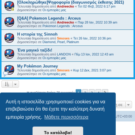
[Ολοκληρώθηκε]Ψηφοφορία (διαγωνισμός έκθεσης 2021)
Τελευταία δημοσίευση από
Andreecko
«
Τετ 02 Φεβ, 2022 6:17 pm
Δημοσιεύτηκε σε
Οι εμπειρίες μας
[Q&A] Pokemon Legends : Arceus
Τελευταία δημοσίευση από
Andreecko
«
Παρ 28 Ιαν, 2022 10:39 am
Δημοσιεύτηκε σε
Pokemon Legends : Arceus
Η ιστορία της Sinnoh
Τελευταία δημοσίευση από
Smoses
«
Τετ 26 Ιαν, 2022 10:36 pm
Δημοσιεύτηκε σε
Diamond, Pearl, Platinum
Ένα μαγικό ταξίδι!
Τελευταία δημοσίευση από
LANDON
«
Πέμ 13 Ιαν, 2022 12:43 am
Δημοσιεύτηκε σε
Οι εμπειρίες μας
My Pokémon Journey
Τελευταία δημοσίευση από
Smoses
«
Κυρ 12 Δεκ, 2021 3:07 pm
Δημοσιεύτηκε σε
Οι εμπειρίες μας
1
2
3
4
Επόμενη
Η αναζήτηση βρήκε 76 εγγραφές
Αυτή η ιστοσελίδα χρησιμοποιεί cookies για να
Μετάβαση σε
επιβεβαιώσει ότι θα έχετε την καλύτερη δυνατή
Ευρετήριο Δ. Συζήτησης
Όλοι οι χρόνοι είναι
UTC+03:00
εμπειρία χρήσης.
Μάθετε περισσότερα
Δημιουργήθηκε από
phpBB
® Forum Software © phpBB Limited
Το κατάλαβα!