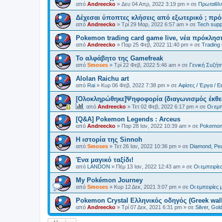
από
Andreecko
»
Δευ 04 Απρ, 2022 3:19 pm
» σε
Πρωταθλή
Δέχεσαι ύποπτες κλήσεις από εξωτερικό ; πρό
από
Andreecko
»
Τρί 29 Μαρ, 2022 6:57 am
» σε
Tech supp
Pokemon trading card game live, νέα πρόκλησ
από
Andreecko
»
Παρ 25 Φεβ, 2022 11:40 pm
» σε
Trading
Το αλφάβητο της Gamefreak
από
Smoses
»
Τρί 22 Φεβ, 2022 5:46 am
» σε
Γενική Συζήτ
Alolan Raichu art
από
Rai
»
Κυρ 06 Φεβ, 2022 7:38 pm
» σε
Αφίσες / Έργα / Ε
[Ολοκληρώθηκε]Ψηφοφορία (διαγωνισμός έκθε
από
Andreecko
»
Τετ 02 Φεβ, 2022 6:17 pm
» σε
Οι εμπ
[Q&A] Pokemon Legends : Arceus
από
Andreecko
»
Παρ 28 Ιαν, 2022 10:39 am
» σε
Pokemon 
Η ιστορία της Sinnoh
από
Smoses
»
Τετ 26 Ιαν, 2022 10:36 pm
» σε
Diamond, Pea
Ένα μαγικό ταξίδι!
από
LANDON
»
Πέμ 13 Ιαν, 2022 12:43 am
» σε
Οι εμπειρίε
My Pokémon Journey
από
Smoses
»
Κυρ 12 Δεκ, 2021 3:07 pm
» σε
Οι εμπειρίες 
Pokemon Crystal Ελληνικός οδηγός (Greek wal
από
Andreecko
»
Τρί 07 Δεκ, 2021 6:31 pm
» σε
Silver, Gol