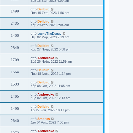
Σάβ 16 Σεπ, 2023 4:09 am
από
Delibird
1499
Παρ 15 Σεπ, 2023 7:56 am
από
Delibird
2435
Σάβ 29 Απρ, 2023 2:04 am
από
LockyTheDoggy
1400
Πέμ 02 Μαρ, 2023 2:19 am
από
Delibird
2849
Κυρ 27 Νοέμ, 2022 5:58 pm
από
Andreecko
1709
Σάβ 26 Νοέμ, 2022 11:59 am
από
Delibird
1664
Παρ 18 Νοέμ, 2022 1:14 pm
από
Delibird
1533
Σάβ 08 Οκτ, 2022 11:05 am
από
Andreecko
1465
Κυρ 02 Οκτ, 2022 12:13 am
από
Delibird
1495
Τρί 27 Σεπ, 2022 10:17 pm
από
Smoses
2640
Δευ 04 Απρ, 2022 7:00 pm
από
Andreecko