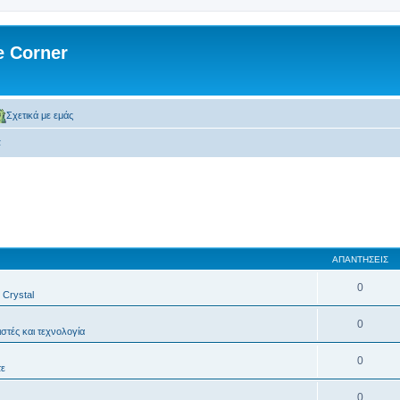
 Corner
Σχετικά με εμάς
α
ΑΠΑΝΤΉΣΕΙΣ
0
, Crystal
0
στές και τεχνολογία
0
τε
0