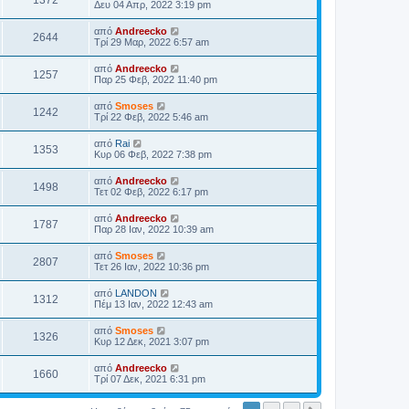
1372
Δευ 04 Απρ, 2022 3:19 pm
από
Andreecko
2644
Τρί 29 Μαρ, 2022 6:57 am
από
Andreecko
1257
Παρ 25 Φεβ, 2022 11:40 pm
από
Smoses
1242
Τρί 22 Φεβ, 2022 5:46 am
από
Rai
1353
Κυρ 06 Φεβ, 2022 7:38 pm
από
Andreecko
1498
Τετ 02 Φεβ, 2022 6:17 pm
από
Andreecko
1787
Παρ 28 Ιαν, 2022 10:39 am
από
Smoses
2807
Τετ 26 Ιαν, 2022 10:36 pm
από
LANDON
1312
Πέμ 13 Ιαν, 2022 12:43 am
από
Smoses
1326
Κυρ 12 Δεκ, 2021 3:07 pm
από
Andreecko
1660
Τρί 07 Δεκ, 2021 6:31 pm