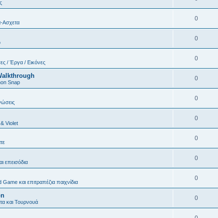
ς
0
α-Ασχετα
0
o
0
ες / Έργα / Εικόνες
Walkthrough
0
on Snap
0
νώσεις
0
 & Violet
0
τε
0
και επεισόδια
0
d Game και επιτραπέζια παιχνίδια
on
0
α και Τουρνουά