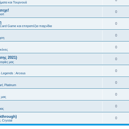
0
ματα και Τουρνουά
σεχε!
0
ort
η
0
 Card Game και επιτραπέζια παιχνίδια
0
ηση
0
ικόνες
σης 2021)
0
ειρίες μας
0
Legends : Arceus
0
rl, Platinum
0
ς μας
0
μας
kthrough)
0
d, Crystal