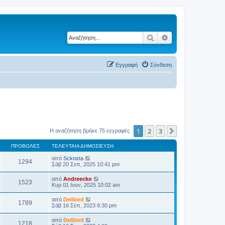
Αναζήτηση
Ειδική αναζήτηση
Εγγραφή
Σύνδεση
1
2
3
Επόμενη
Η αναζήτηση βρήκε 75 εγγραφές
ΠΡΟΒΟΛΈΣ
ΤΕΛΕΥΤΑΊΑ ΔΗΜΟΣΊΕΥΣΗ
από
Sckosta
1294
Σάβ 20 Σεπ, 2025 10:41 pm
από
Andreecko
1523
Κυρ 01 Ιουν, 2025 10:02 am
από
Delibird
1789
Σάβ 16 Σεπ, 2023 6:30 pm
από
Delibird
1218