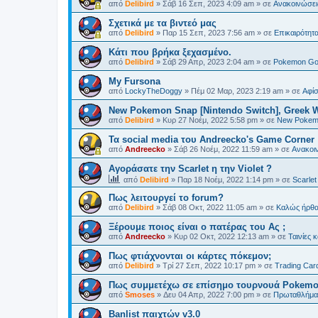
από
Delibird
»
Σάβ 16 Σεπ, 2023 4:09 am
» σε
Ανακοινώσει
Σχετικά με τα βιντεό μας
από
Delibird
»
Παρ 15 Σεπ, 2023 7:56 am
» σε
Επικαιρότητ
Κάτι που βρήκα ξεχασμένο.
από
Delibird
»
Σάβ 29 Απρ, 2023 2:04 am
» σε
Pokemon G
My Fursona
από
LockyTheDoggy
»
Πέμ 02 Μαρ, 2023 2:19 am
» σε
Αφίσ
New Pokemon Snap [Nintendo Switch], Greek 
από
Delibird
»
Κυρ 27 Νοέμ, 2022 5:58 pm
» σε
New Pokem
Τα social media του Andreecko's Game Corner
από
Andreecko
»
Σάβ 26 Νοέμ, 2022 11:59 am
» σε
Ανακοι
Αγοράσατε την Scarlet η την Violet ?
από
Delibird
»
Παρ 18 Νοέμ, 2022 1:14 pm
» σε
Scarlet
Πως λειτουργεί το forum?
από
Delibird
»
Σάβ 08 Οκτ, 2022 11:05 am
» σε
Kαλώς ήρθα
Ξέρουμε ποιος είναι ο πατέρας του Ας ;
από
Andreecko
»
Κυρ 02 Οκτ, 2022 12:13 am
» σε
Ταινίες 
Πως φτιάχνονται οι κάρτες πόκεμον;
από
Delibird
»
Τρί 27 Σεπ, 2022 10:17 pm
» σε
Trading Car
Πως συμμετέχω σε επίσημο τουρνουά Pokem
από
Smoses
»
Δευ 04 Απρ, 2022 7:00 pm
» σε
Πρωταθλήματ
Banlist παιχτών v3.0