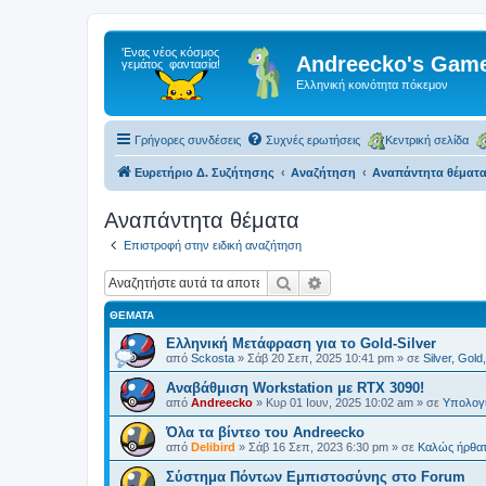
Andreecko's Game
Ελληνική κοινότητα πόκεμον
Γρήγορες συνδέσεις
Συχνές ερωτήσεις
Κεντρική σελίδα
Ευρετήριο Δ. Συζήτησης
Αναζήτηση
Αναπάντητα θέματ
Αναπάντητα θέματα
Επιστροφή στην ειδική αναζήτηση
Αναζήτηση
Ειδική αναζήτηση
ΘΈΜΑΤΑ
Ελληνική Μετάφραση για το Gold-Silver
από
Sckosta
»
Σάβ 20 Σεπ, 2025 10:41 pm
» σε
Silver, Gold
Αναβάθμιση Workstation με RTX 3090!
από
Andreecko
»
Κυρ 01 Ιουν, 2025 10:02 am
» σε
Υπολογι
Όλα τα βίντεο του Andreecko
από
Delibird
»
Σάβ 16 Σεπ, 2023 6:30 pm
» σε
Kαλώς ήρθα
Σύστημα Πόντων Εμπιστοσύνης στο Forum