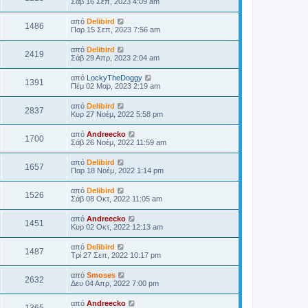
Σάβ 16 Σεπ, 2023 4:09 am
από
Delibird
1486
Παρ 15 Σεπ, 2023 7:56 am
από
Delibird
2419
Σάβ 29 Απρ, 2023 2:04 am
από
LockyTheDoggy
1391
Πέμ 02 Μαρ, 2023 2:19 am
από
Delibird
2837
Κυρ 27 Νοέμ, 2022 5:58 pm
από
Andreecko
1700
Σάβ 26 Νοέμ, 2022 11:59 am
από
Delibird
1657
Παρ 18 Νοέμ, 2022 1:14 pm
από
Delibird
1526
Σάβ 08 Οκτ, 2022 11:05 am
από
Andreecko
1451
Κυρ 02 Οκτ, 2022 12:13 am
από
Delibird
1487
Τρί 27 Σεπ, 2022 10:17 pm
από
Smoses
2632
Δευ 04 Απρ, 2022 7:00 pm
από
Andreecko