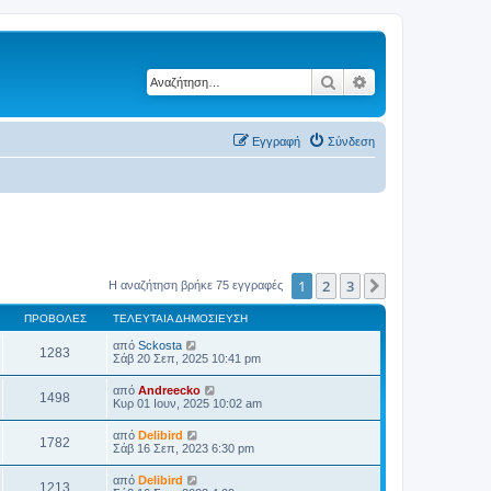
Αναζήτηση
Ειδική αναζήτηση
Εγγραφή
Σύνδεση
1
2
3
Επόμενη
Η αναζήτηση βρήκε 75 εγγραφές
ΠΡΟΒΟΛΈΣ
ΤΕΛΕΥΤΑΊΑ ΔΗΜΟΣΊΕΥΣΗ
από
Sckosta
1283
Σάβ 20 Σεπ, 2025 10:41 pm
από
Andreecko
1498
Κυρ 01 Ιουν, 2025 10:02 am
από
Delibird
1782
Σάβ 16 Σεπ, 2023 6:30 pm
από
Delibird
1213