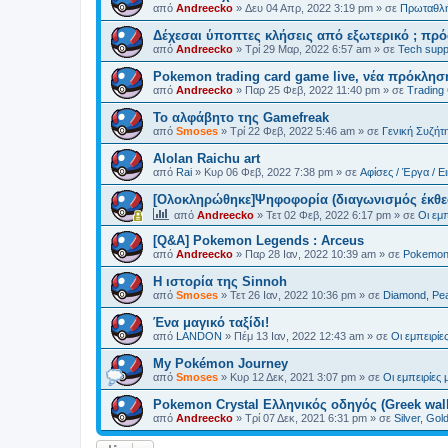
από
Andreecko
»
Δευ 04 Απρ, 2022 3:19 pm
» σε
Πρωταθλή
Δέχεσαι ύποπτες κλήσεις από εξωτερικό ; πρό
από
Andreecko
»
Τρί 29 Μαρ, 2022 6:57 am
» σε
Tech supp
Pokemon trading card game live, νέα πρόκλησ
από
Andreecko
»
Παρ 25 Φεβ, 2022 11:40 pm
» σε
Trading
Το αλφάβητο της Gamefreak
από
Smoses
»
Τρί 22 Φεβ, 2022 5:46 am
» σε
Γενική Συζήτ
Alolan Raichu art
από
Rai
»
Κυρ 06 Φεβ, 2022 7:38 pm
» σε
Αφίσες / Έργα / Ε
[Ολοκληρώθηκε]Ψηφοφορία (διαγωνισμός έκθε
από
Andreecko
»
Τετ 02 Φεβ, 2022 6:17 pm
» σε
Οι εμπ
[Q&A] Pokemon Legends : Arceus
από
Andreecko
»
Παρ 28 Ιαν, 2022 10:39 am
» σε
Pokemon 
Η ιστορία της Sinnoh
από
Smoses
»
Τετ 26 Ιαν, 2022 10:36 pm
» σε
Diamond, Pea
Ένα μαγικό ταξίδι!
από
LANDON
»
Πέμ 13 Ιαν, 2022 12:43 am
» σε
Οι εμπειρίε
My Pokémon Journey
από
Smoses
»
Κυρ 12 Δεκ, 2021 3:07 pm
» σε
Οι εμπειρίες 
Pokemon Crystal Ελληνικός οδηγός (Greek wal
από
Andreecko
»
Τρί 07 Δεκ, 2021 6:31 pm
» σε
Silver, Gol