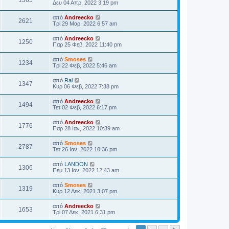
1365
Δευ 04 Απρ, 2022 3:19 pm
από
Andreecko
2621
Τρί 29 Μαρ, 2022 6:57 am
από
Andreecko
1250
Παρ 25 Φεβ, 2022 11:40 pm
από
Smoses
1234
Τρί 22 Φεβ, 2022 5:46 am
από
Rai
1347
Κυρ 06 Φεβ, 2022 7:38 pm
από
Andreecko
1494
Τετ 02 Φεβ, 2022 6:17 pm
από
Andreecko
1776
Παρ 28 Ιαν, 2022 10:39 am
από
Smoses
2787
Τετ 26 Ιαν, 2022 10:36 pm
από
LANDON
1306
Πέμ 13 Ιαν, 2022 12:43 am
από
Smoses
1319
Κυρ 12 Δεκ, 2021 3:07 pm
από
Andreecko
1653
Τρί 07 Δεκ, 2021 6:31 pm