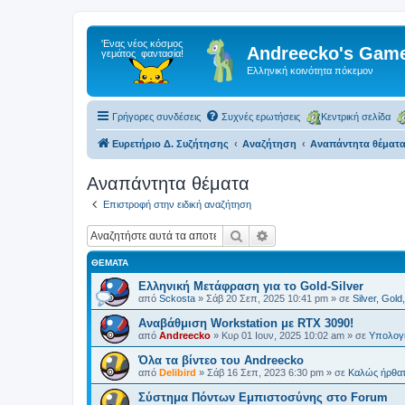
Andreecko's Game
Ελληνική κοινότητα πόκεμον
Γρήγορες συνδέσεις
Συχνές ερωτήσεις
Κεντρική σελίδα
Ευρετήριο Δ. Συζήτησης
Αναζήτηση
Αναπάντητα θέματ
Αναπάντητα θέματα
Επιστροφή στην ειδική αναζήτηση
Αναζήτηση
Ειδική αναζήτηση
ΘΈΜΑΤΑ
Ελληνική Μετάφραση για το Gold-Silver
από
Sckosta
»
Σάβ 20 Σεπ, 2025 10:41 pm
» σε
Silver, Gold
Αναβάθμιση Workstation με RTX 3090!
από
Andreecko
»
Κυρ 01 Ιουν, 2025 10:02 am
» σε
Υπολογι
Όλα τα βίντεο του Andreecko
από
Delibird
»
Σάβ 16 Σεπ, 2023 6:30 pm
» σε
Kαλώς ήρθα
Σύστημα Πόντων Εμπιστοσύνης στο Forum