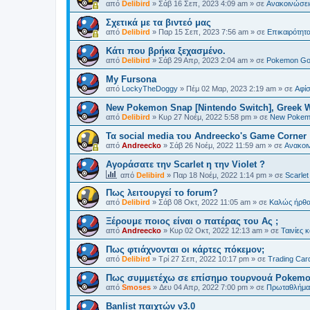
από
Delibird
»
Σάβ 16 Σεπ, 2023 4:09 am
» σε
Ανακοινώσει
Σχετικά με τα βιντεό μας
από
Delibird
»
Παρ 15 Σεπ, 2023 7:56 am
» σε
Επικαιρότητ
Κάτι που βρήκα ξεχασμένο.
από
Delibird
»
Σάβ 29 Απρ, 2023 2:04 am
» σε
Pokemon G
My Fursona
από
LockyTheDoggy
»
Πέμ 02 Μαρ, 2023 2:19 am
» σε
Αφίσ
New Pokemon Snap [Nintendo Switch], Greek 
από
Delibird
»
Κυρ 27 Νοέμ, 2022 5:58 pm
» σε
New Pokem
Τα social media του Andreecko's Game Corner
από
Andreecko
»
Σάβ 26 Νοέμ, 2022 11:59 am
» σε
Ανακοι
Αγοράσατε την Scarlet η την Violet ?
από
Delibird
»
Παρ 18 Νοέμ, 2022 1:14 pm
» σε
Scarlet
Πως λειτουργεί το forum?
από
Delibird
»
Σάβ 08 Οκτ, 2022 11:05 am
» σε
Kαλώς ήρθα
Ξέρουμε ποιος είναι ο πατέρας του Ας ;
από
Andreecko
»
Κυρ 02 Οκτ, 2022 12:13 am
» σε
Ταινίες 
Πως φτιάχνονται οι κάρτες πόκεμον;
από
Delibird
»
Τρί 27 Σεπ, 2022 10:17 pm
» σε
Trading Car
Πως συμμετέχω σε επίσημο τουρνουά Pokem
από
Smoses
»
Δευ 04 Απρ, 2022 7:00 pm
» σε
Πρωταθλήματ
Banlist παιχτών v3.0