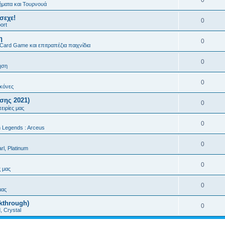
0
ματα και Τουρνουά
σεχε!
0
ort
η
0
 Card Game και επιτραπέζια παιχνίδια
0
ηση
0
ικόνες
σης 2021)
0
ειρίες μας
0
Legends : Arceus
0
rl, Platinum
0
ς μας
0
μας
kthrough)
0
d, Crystal