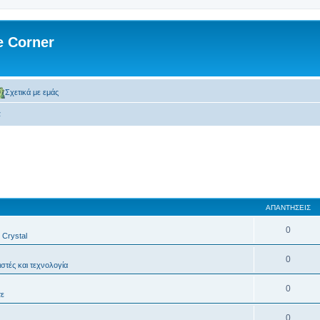
 Corner
Σχετικά με εμάς
α
ΑΠΑΝΤΉΣΕΙΣ
0
, Crystal
0
στές και τεχνολογία
0
τε
0