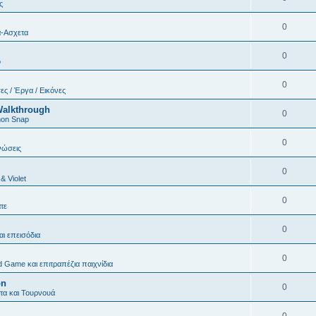
ς
0
α-Ασχετα
0
o
0
ες / Έργα / Εικόνες
Walkthrough
0
on Snap
0
νώσεις
0
 & Violet
0
τε
0
και επεισόδια
0
d Game και επιτραπέζια παιχνίδια
on
0
α και Τουρνουά