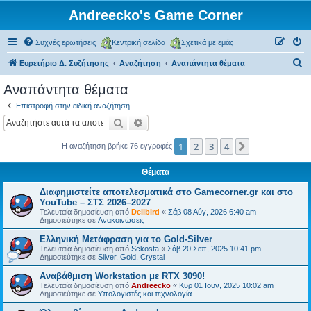
Andreecko's Game Corner
Συχνές ερωτήσεις
Κεντρική σελίδα
Σχετικά με εμάς
Α
Ευρετήριο Δ. Συζήτησης
Αναζήτηση
Αναπάντητα θέματα
ν
Αναπάντητα θέματα
α
Επιστροφή στην ειδική αναζήτηση
ζ
Αναζήτηση
Ειδική αναζήτηση
ή
1
2
3
4
Επόμενη
Η αναζήτηση βρήκε 76 εγγραφές
τ
η
Θέματα
σ
Διαφημιστείτε αποτελεσματικά στο Gamecorner.gr και στο
η
YouTube – ΣΤΣ 2026–2027
Τελευταία δημοσίευση από
Delibird
«
Σάβ 08 Αύγ, 2026 6:40 am
Δημοσιεύτηκε σε
Ανακοινώσεις
Ελληνική Μετάφραση για το Gold-Silver
Τελευταία δημοσίευση από
Sckosta
«
Σάβ 20 Σεπ, 2025 10:41 pm
Δημοσιεύτηκε σε
Silver, Gold, Crystal
Αναβάθμιση Workstation με RTX 3090!
Τελευταία δημοσίευση από
Andreecko
«
Κυρ 01 Ιουν, 2025 10:02 am
Δημοσιεύτηκε σε
Υπολογιστές και τεχνολογία