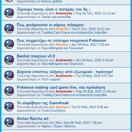
Δημοσιεύτηκε σε
Kαλώς ήρθατε
Ξέρουμε ποιος είναι ο πατέρας του Ας ;
Τελευταία δημοσίευση από
Andreecko
«
Κυρ 02 Οκτ, 2022 12:13 am
Δημοσιεύτηκε σε
Ταινίες και επεισόδια
Πως φτιάχνονται οι κάρτες πόκεμον;
Τελευταία δημοσίευση από
Delibird
«
Τρί 27 Σεπ, 2022 10:17 pm
Δημοσιεύτηκε σε
Trading Card Game και επιτραπέζια παιχνίδια
Πως συμμετέχω σε επίσημο τουρνουά Pokemon
Τελευταία δημοσίευση από
Smoses
«
Δευ 04 Απρ, 2022 7:00 pm
Δημοσιεύτηκε σε
Πρωταθλήματα και Τουρνουά
Banlist παιχτών v3.0
Τελευταία δημοσίευση από
Andreecko
«
Δευ 04 Απρ, 2022 3:19 pm
Δημοσιεύτηκε σε
Πρωταθλήματα και Τουρνουά
Δέχεσαι ύποπτες κλήσεις από εξωτερικό ; πρόσεχε!
Τελευταία δημοσίευση από
Andreecko
«
Τρί 29 Μαρ, 2022 6:57 am
Δημοσιεύτηκε σε
Tech support
Pokemon trading card game live, νέα πρόκληση
Τελευταία δημοσίευση από
Andreecko
«
Παρ 25 Φεβ, 2022 11:40 pm
Δημοσιεύτηκε σε
Trading Card Game και επιτραπέζια παιχνίδια
Το αλφάβητο της Gamefreak
Τελευταία δημοσίευση από
Smoses
«
Τρί 22 Φεβ, 2022 5:46 am
Δημοσιεύτηκε σε
Γενική Συζήτηση
Alolan Raichu art
Τελευταία δημοσίευση από
Rai
«
Κυρ 06 Φεβ, 2022 7:38 pm
Δημοσιεύτηκε σε
Αφίσες / Έργα / Εικόνες