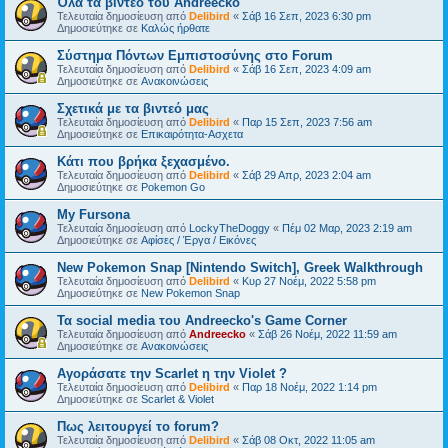
Όλα τα βίντεο του Andreecko
Τελευταία δημοσίευση από
Delibird
«
Σάβ 16 Σεπ, 2023 6:30 pm
Δημοσιεύτηκε σε
Kαλώς ήρθατε
Σύστημα Πόντων Εμπιστοσύνης στο Forum
Τελευταία δημοσίευση από
Delibird
«
Σάβ 16 Σεπ, 2023 4:09 am
Δημοσιεύτηκε σε
Ανακοινώσεις
Σχετικά με τα βιντεό μας
Τελευταία δημοσίευση από
Delibird
«
Παρ 15 Σεπ, 2023 7:56 am
Δημοσιεύτηκε σε
Επικαιρότητα-Ασχετα
Κάτι που βρήκα ξεχασμένο.
Τελευταία δημοσίευση από
Delibird
«
Σάβ 29 Απρ, 2023 2:04 am
Δημοσιεύτηκε σε
Pokemon Go
My Fursona
Τελευταία δημοσίευση από
LockyTheDoggy
«
Πέμ 02 Μαρ, 2023 2:19 am
Δημοσιεύτηκε σε
Αφίσες / Έργα / Εικόνες
New Pokemon Snap [Nintendo Switch], Greek Walkthrough
Τελευταία δημοσίευση από
Delibird
«
Κυρ 27 Νοέμ, 2022 5:58 pm
Δημοσιεύτηκε σε
New Pokemon Snap
Τα social media του Andreecko's Game Corner
Τελευταία δημοσίευση από
Andreecko
«
Σάβ 26 Νοέμ, 2022 11:59 am
Δημοσιεύτηκε σε
Ανακοινώσεις
Αγοράσατε την Scarlet η την Violet ?
Τελευταία δημοσίευση από
Delibird
«
Παρ 18 Νοέμ, 2022 1:14 pm
Δημοσιεύτηκε σε
Scarlet & Violet
Πως λειτουργεί το forum?
Τελευταία δημοσίευση από
Delibird
«
Σάβ 08 Οκτ, 2022 11:05 am