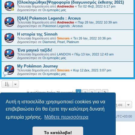
[Ολοκληρώθηκε]Ψηφοφορία (διαγωνισμός έκθεσης 2021)
Τελευταία δημοσίευση από
Andreecko
«
Τετ 02 Φεβ, 2022 6:17 pm
Δημοσιεύτηκε σε
Οι εμπειρίες μας
[Q&A] Pokemon Legends : Arceus
Τελευταία δημοσίευση από
Andreecko
«
Παρ 28 Ιαν, 2022 10:39 am
Δημοσιεύτηκε σε
Pokemon Legends : Arceus
Η ιστορία της Sinnoh
Τελευταία δημοσίευση από
Smoses
«
Τετ 26 Ιαν, 2022 10:36 pm
Δημοσιεύτηκε σε
Diamond, Pearl, Platinum
Ένα μαγικό ταξίδι!
Τελευταία δημοσίευση από
LANDON
«
Πέμ 13 Ιαν, 2022 12:43 am
Δημοσιεύτηκε σε
Οι εμπειρίες μας
My Pokémon Journey
Τελευταία δημοσίευση από
Smoses
«
Κυρ 12 Δεκ, 2021 3:07 pm
Δημοσιεύτηκε σε
Οι εμπειρίες μας
1
2
3
4
Επόμενη
Η αναζήτηση βρήκε 76 εγγραφές
Αυτή η ιστοσελίδα χρησιμοποιεί cookies για να
Μετάβαση σε
επιβεβαιώσει ότι θα έχετε την καλύτερη δυνατή
Ευρετήριο Δ. Συζήτησης
Όλοι οι χρόνοι είναι
UTC+03:00
εμπειρία χρήσης.
Μάθετε περισσότερα
Δημιουργήθηκε από
phpBB
® Forum Software © phpBB Limited
Το κατάλαβα!