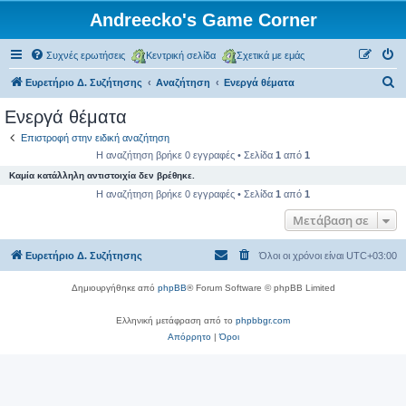
Andreecko's Game Corner
Συχνές ερωτήσεις
Κεντρική σελίδα
Σχετικά με εμάς
Α
Ευρετήριο Δ. Συζήτησης
Αναζήτηση
Ενεργά θέματα
ν
Ενεργά θέματα
α
Επιστροφή στην ειδική αναζήτηση
ζ
Η αναζήτηση βρήκε 0 εγγραφές • Σελίδα
1
από
1
ή
Καμία κατάλληλη αντιστοιχία δεν βρέθηκε.
τ
Η αναζήτηση βρήκε 0 εγγραφές • Σελίδα
1
από
1
η
Μετάβαση σε
σ
Ευρετήριο Δ. Συζήτησης
Όλοι οι χρόνοι είναι
UTC+03:00
η
Δημιουργήθηκε από
phpBB
® Forum Software © phpBB Limited
Ελληνική μετάφραση από το
phpbbgr.com
Απόρρητο
|
Όροι