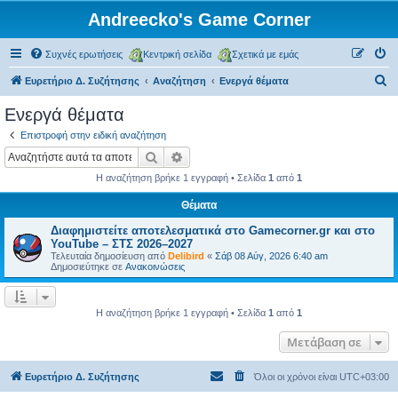
Andreecko's Game Corner
Συχνές ερωτήσεις
Κεντρική σελίδα
Σχετικά με εμάς
Α
Ευρετήριο Δ. Συζήτησης
Αναζήτηση
Ενεργά θέματα
ν
Ενεργά θέματα
α
Επιστροφή στην ειδική αναζήτηση
ζ
Αναζήτηση
Ειδική αναζήτηση
ή
Η αναζήτηση βρήκε 1 εγγραφή • Σελίδα
1
από
1
τ
Θέματα
η
Διαφημιστείτε αποτελεσματικά στο Gamecorner.gr και στο
σ
YouTube – ΣΤΣ 2026–2027
η
Τελευταία δημοσίευση από
Delibird
«
Σάβ 08 Αύγ, 2026 6:40 am
Δημοσιεύτηκε σε
Ανακοινώσεις
Η αναζήτηση βρήκε 1 εγγραφή • Σελίδα
1
από
1
Μετάβαση σε
Ευρετήριο Δ. Συζήτησης
Όλοι οι χρόνοι είναι
UTC+03:00