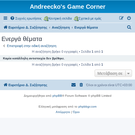
Andreecko's Game Corner
Συχνές ερωτήσεις
Κεντρική σελίδα
Σχετικά με εμάς
Α
Ευρετήριο Δ. Συζήτησης
Αναζήτηση
Ενεργά θέματα
ν
Ενεργά θέματα
α
Επιστροφή στην ειδική αναζήτηση
ζ
Η αναζήτηση βρήκε 0 εγγραφές • Σελίδα
1
από
1
ή
Καμία κατάλληλη αντιστοιχία δεν βρέθηκε.
τ
Η αναζήτηση βρήκε 0 εγγραφές • Σελίδα
1
από
1
η
Μετάβαση σε
σ
Ευρετήριο Δ. Συζήτησης
Όλοι οι χρόνοι είναι
UTC+03:00
η
Δημιουργήθηκε από
phpBB
® Forum Software © phpBB Limited
Ελληνική μετάφραση από το
phpbbgr.com
Απόρρητο
|
Όροι