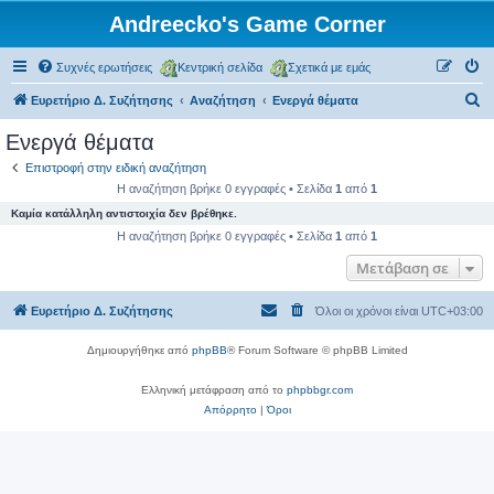
Andreecko's Game Corner
Συχνές ερωτήσεις
Κεντρική σελίδα
Σχετικά με εμάς
Α
Ευρετήριο Δ. Συζήτησης
Αναζήτηση
Ενεργά θέματα
ν
Ενεργά θέματα
α
Επιστροφή στην ειδική αναζήτηση
ζ
Η αναζήτηση βρήκε 0 εγγραφές • Σελίδα
1
από
1
ή
Καμία κατάλληλη αντιστοιχία δεν βρέθηκε.
τ
Η αναζήτηση βρήκε 0 εγγραφές • Σελίδα
1
από
1
η
Μετάβαση σε
σ
Ευρετήριο Δ. Συζήτησης
Όλοι οι χρόνοι είναι
UTC+03:00
η
Δημιουργήθηκε από
phpBB
® Forum Software © phpBB Limited
Ελληνική μετάφραση από το
phpbbgr.com
Απόρρητο
|
Όροι