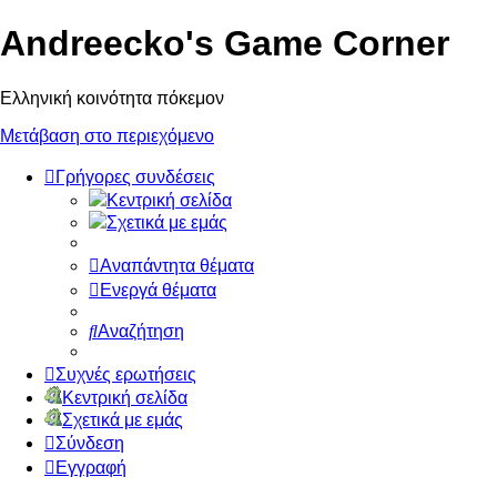
Andreecko's Game Corner
Ελληνική κοινότητα πόκεμον
Μετάβαση στο περιεχόμενο
Γρήγορες συνδέσεις
Κεντρική σελίδα
Σχετικά με εμάς
Αναπάντητα θέματα
Ενεργά θέματα
Αναζήτηση
Συχνές ερωτήσεις
Κεντρική σελίδα
Σχετικά με εμάς
Σύνδεση
Εγγραφή