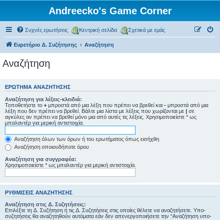
Andreecko's Game Corner
Συχνές ερωτήσεις
Κεντρική σελίδα
Σχετικά με εμάς
Ευρετήριο Δ. Συζήτησης
Αναζήτηση
Αναζήτηση
ΕΡΏΤΗΜΑ ΑΝΑΖΉΤΗΣΗΣ
Αναζήτηση για λέξεις-κλειδιά:
Τοποθετήστε το
+
μπροστά από μια λέξη που πρέπει να βρεθεί και
-
μπροστά από μια
λέξη που δεν πρέπει να βρεθεί. Βάλτε μια λίστα με λέξεις που χωρίζονται με
|
σε
αγκύλες αν πρέπει να βρεθεί μόνο μια από αυτές τις λέξεις. Χρησιμοποιείστε * ως
μπαλαντέρ για μερική αντιστοιχία.
Αναζήτηση όλων των όρων ή του ερωτήματος όπως εισήχθη
Αναζήτηση οποιουδήποτε όρου
Αναζήτηση για συγγραφέα:
Χρησιμοποιείστε * ως μπαλαντέρ για μερική αντιστοιχία.
ΡΥΘΜΊΣΕΙΣ ΑΝΑΖΉΤΗΣΗΣ
Αναζήτηση στις Δ. Συζητήσεις:
Επιλέξτε τη Δ. Συζήτηση ή τις Δ. Συζητήσεις στις οποίες θέλετε να αναζητήσετε. Υπο-
συζητήσεις θα αναζητηθούν αυτόματα εάν δεν απενεργοποιήσετε την “Αναζήτηση υπο-