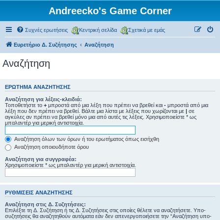
Andreecko's Game Corner
Συχνές ερωτήσεις
Κεντρική σελίδα
Σχετικά με εμάς
Ευρετήριο Δ. Συζήτησης
Αναζήτηση
Αναζήτηση
ΕΡΏΤΗΜΑ ΑΝΑΖΉΤΗΣΗΣ
Αναζήτηση για λέξεις-κλειδιά:
Τοποθετήστε το
+
μπροστά από μια λέξη που πρέπει να βρεθεί και
-
μπροστά από μια
λέξη που δεν πρέπει να βρεθεί. Βάλτε μια λίστα με λέξεις που χωρίζονται με
|
σε
αγκύλες αν πρέπει να βρεθεί μόνο μια από αυτές τις λέξεις. Χρησιμοποιείστε * ως
μπαλαντέρ για μερική αντιστοιχία.
Αναζήτηση όλων των όρων ή του ερωτήματος όπως εισήχθη
Αναζήτηση οποιουδήποτε όρου
Αναζήτηση για συγγραφέα:
Χρησιμοποιείστε * ως μπαλαντέρ για μερική αντιστοιχία.
ΡΥΘΜΊΣΕΙΣ ΑΝΑΖΉΤΗΣΗΣ
Αναζήτηση στις Δ. Συζητήσεις:
Επιλέξτε τη Δ. Συζήτηση ή τις Δ. Συζητήσεις στις οποίες θέλετε να αναζητήσετε. Υπο-
συζητήσεις θα αναζητηθούν αυτόματα εάν δεν απενεργοποιήσετε την “Αναζήτηση υπο-