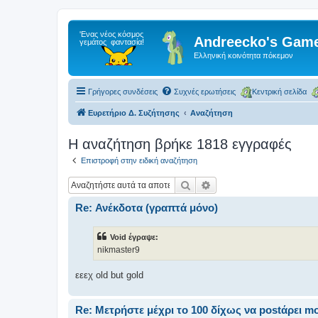
Andreecko's Game
Ελληνική κοινότητα πόκεμον
Γρήγορες συνδέσεις
Συχνές ερωτήσεις
Κεντρική σελίδα
Ευρετήριο Δ. Συζήτησης
Αναζήτηση
Η αναζήτηση βρήκε 1818 εγγραφές
Επιστροφή στην ειδική αναζήτηση
Αναζήτηση
Ειδική αναζήτηση
Re: Ανέκδοτα (γραπτά μόνο)
Void έγραψε:
nikmaster9
εεεχ old but gold
Re: Μετρήστε μέχρι το 100 δίχως να postάρει m