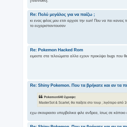
[/BBvideo].
Re: Πολύ μεγάλος για να παίζω ;
κι ενας φιλος μου ετσι αρχισε την sun! Που να πει κανεις 
το ευχαριστιοντουσαν
Re: Pokemon Hacked Rom
ειμαστε στα τελειώματα αλλα εχουν προκύψει bugs που 
Re: Shiny Pokemon. Που τα βρήκατε και αν τα π
Pokemon640 έγραψε:
MasterSot & Scarlet, θα παίξετε στο τουρ ; λιγότερο από 1
εχω σκουριασει υπερβολικα φιλε ανδρεα, ίσως σε κάποιο
Re: Shiny Pokemon. Που τα βρήκατε και αν τα π