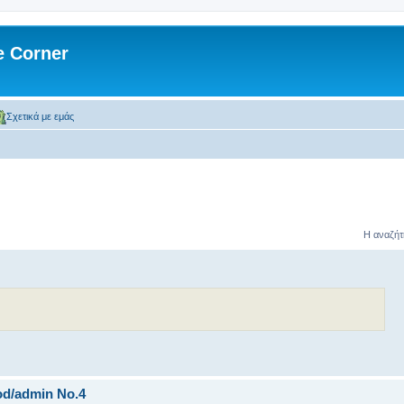
 Corner
Σχετικά με εμάς
Η αναζήτ
od/admin Νο.4