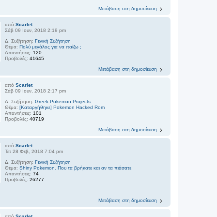
Μετάβαση στη δημοσίευση
από
Scarlet
Σάβ 09 Ιουν, 2018 2:19 pm
Δ. Συζήτηση:
Γενική Συζήτηση
Θέμα:
Πολύ μεγάλος για να παίζω ;
Απαντήσεις:
120
Προβολές:
41645
Μετάβαση στη δημοσίευση
από
Scarlet
Σάβ 09 Ιουν, 2018 2:17 pm
Δ. Συζήτηση:
Greek Pokemon Projects
Θέμα:
[Καταργήθηκε] Pokemon Hacked Rom
Απαντήσεις:
101
Προβολές:
40719
Μετάβαση στη δημοσίευση
από
Scarlet
Τετ 28 Φεβ, 2018 7:04 pm
Δ. Συζήτηση:
Γενική Συζήτηση
Θέμα:
Shiny Pokemon. Που τα βρήκατε και αν τα πιάσατε
Απαντήσεις:
74
Προβολές:
26277
Μετάβαση στη δημοσίευση
από
Scarlet