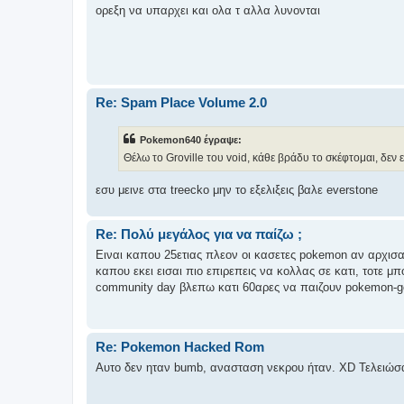
ορεξη να υπαρχει και ολα τ αλλα λυνονται
Re: Spam Place Volume 2.0
Pokemon640 έγραψε:
Θέλω το Groville του void, κάθε βράδυ το σκέφτομαι, δεν 
εσυ μεινε στα treecko μην το εξελιξεις βαλε everstone
Re: Πολύ μεγάλος για να παίζω ;
Ειναι καπου 25ετιας πλεον οι κασετες pokemon αν αρχισαν
καπου εκει εισαι πιο επιρεπεις να κολλας σε κατι, τοτε μ
community day βλεπω κατι 60αρες να παιζουν pokemon-g
Re: Pokemon Hacked Rom
Αυτο δεν ηταν bumb, ανασταση νεκρου ήταν. XD Τελειώ