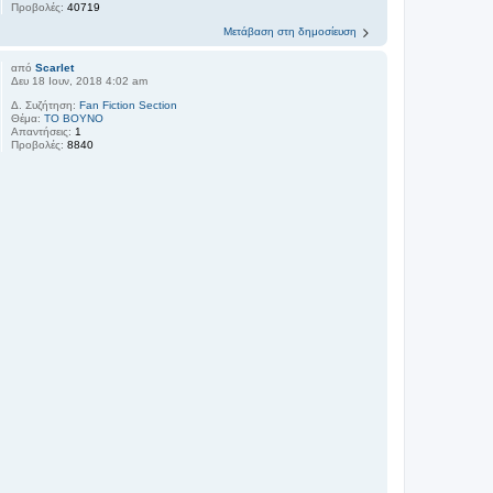
Προβολές:
40719
Μετάβαση στη δημοσίευση
από
Scarlet
Δευ 18 Ιουν, 2018 4:02 am
Δ. Συζήτηση:
Fan Fiction Section
Θέμα:
ΤΟ ΒΟΥΝΟ
Απαντήσεις:
1
Προβολές:
8840