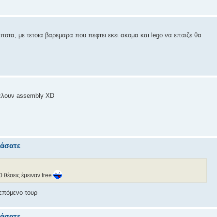
τιποτα, με τετοια βαρεμαρα που πεφτει εκει ακομα και lego να επαιζε θα
θελουν assembly XD
ιάσατε
0 θέσεις έμειναν free
 επόμενο τουρ
ιάσατε