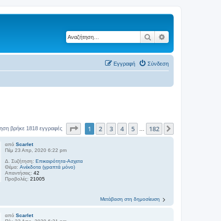
Αναζήτηση
Ειδική αναζήτηση
Εγγραφή
Σύνδεση
Σελίδα
1
από
182
1
2
3
4
5
182
Επόμενη
ηση βρήκε 1818 εγγραφές
…
από
Scarlet
Πέμ 23 Απρ, 2020 6:22 pm
Δ. Συζήτηση:
Επικαιρότητα-Ασχετα
Θέμα:
Ανέκδοτα (γραπτά μόνο)
Απαντήσεις:
42
Προβολές:
21005
Μετάβαση στη δημοσίευση
από
Scarlet