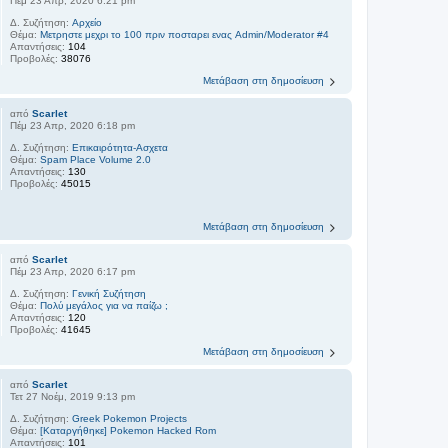
Πέμ 23 Απρ, 2020 6:21 pm
Δ. Συζήτηση:
Αρχείο
Θέμα:
Μετρηστε μεχρι το 100 πριν ποσταρει ενας Admin/Moderator #4
Απαντήσεις:
104
Προβολές:
38076
Μετάβαση στη δημοσίευση
από
Scarlet
Πέμ 23 Απρ, 2020 6:18 pm
Δ. Συζήτηση:
Επικαιρότητα-Ασχετα
Θέμα:
Spam Place Volume 2.0
Απαντήσεις:
130
Προβολές:
45015
Μετάβαση στη δημοσίευση
από
Scarlet
Πέμ 23 Απρ, 2020 6:17 pm
Δ. Συζήτηση:
Γενική Συζήτηση
Θέμα:
Πολύ μεγάλος για να παίζω ;
Απαντήσεις:
120
Προβολές:
41645
Μετάβαση στη δημοσίευση
από
Scarlet
Τετ 27 Νοέμ, 2019 9:13 pm
Δ. Συζήτηση:
Greek Pokemon Projects
Θέμα:
[Καταργήθηκε] Pokemon Hacked Rom
Απαντήσεις:
101